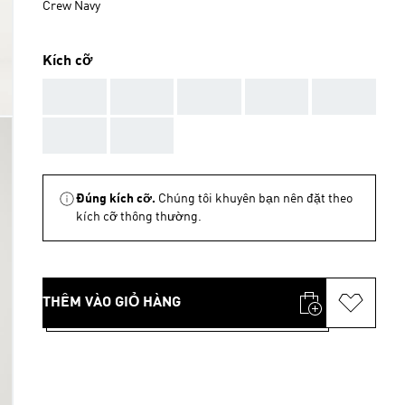
Crew Navy
Kích cỡ
AAA
AAA
AAA
AAA
AAA
AAA
AAA
Đúng kích cỡ.
Chúng tôi khuyên bạn nên đặt theo
kích cỡ thông thường.
THÊM VÀO GIỎ HÀNG