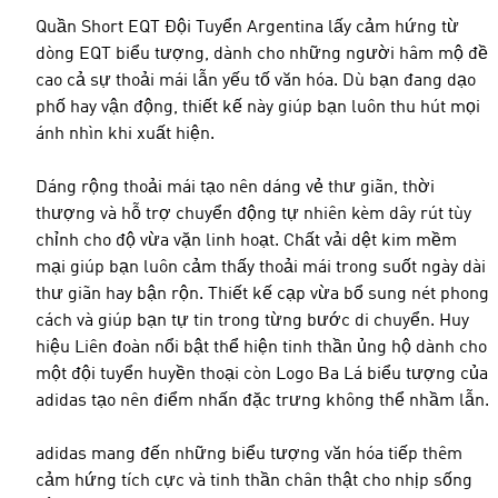
Quần Short EQT Đội Tuyển Argentina lấy cảm hứng từ
dòng EQT biểu tượng, dành cho những người hâm mộ đề
cao cả sự thoải mái lẫn yếu tố văn hóa. Dù bạn đang dạo
phố hay vận động, thiết kế này giúp bạn luôn thu hút mọi
ánh nhìn khi xuất hiện.
Dáng rộng thoải mái tạo nên dáng vẻ thư giãn, thời
thượng và hỗ trợ chuyển động tự nhiên kèm dây rút tùy
chỉnh cho độ vừa vặn linh hoạt. Chất vải dệt kim mềm
mại giúp bạn luôn cảm thấy thoải mái trong suốt ngày dài
thư giãn hay bận rộn. Thiết kế cạp vừa bổ sung nét phong
cách và giúp bạn tự tin trong từng bước di chuyển. Huy
hiệu Liên đoàn nổi bật thể hiện tinh thần ủng hộ dành cho
một đội tuyển huyền thoại còn Logo Ba Lá biểu tượng của
adidas tạo nên điểm nhấn đặc trưng không thể nhầm lẫn.
adidas mang đến những biểu tượng văn hóa tiếp thêm
cảm hứng tích cực và tinh thần chân thật cho nhịp sống