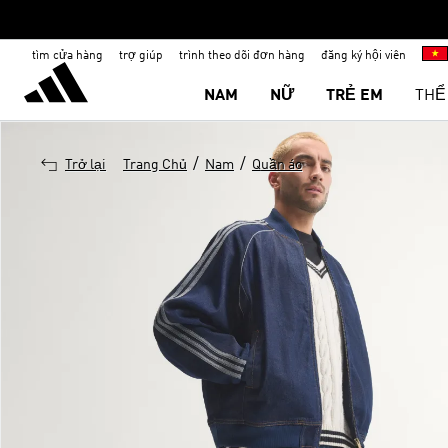
tìm cửa hàng
trợ giúp
trình theo dõi đơn hàng
đăng ký hội viên
NAM
NỮ
TRẺ EM
THỂ
/
/
Trở lại
Trang Chủ
Nam
Quần áo