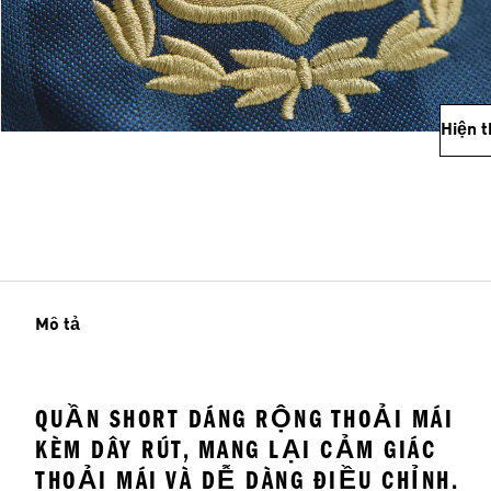
Hiện 
Mô tả
QUẦN SHORT DÁNG RỘNG THOẢI MÁI
KÈM DÂY RÚT, MANG LẠI CẢM GIÁC
THOẢI MÁI VÀ DỄ DÀNG ĐIỀU CHỈNH.