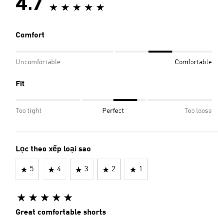
4.7
Comfort
Uncomfortable
Comfortable
Fit
Too tight
Perfect
Too loose
Lọc theo xếp loại sao
5
4
3
2
1
Great comfortable shorts