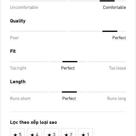
Uncomfortable
Comfortable
Quality
Poor
Perfect
Fit
Too tight
Perfect
Too loose
Length
Runs short
Perfect
Runs long
Lọc theo xếp loại sao
5
4
3
2
1