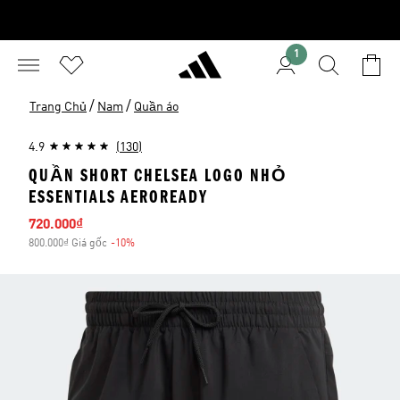
1
/
/
Trang Chủ
Nam
Quần áo
4.9
(130)
QUẦN SHORT CHELSEA LOGO NHỎ
ESSENTIALS AEROREADY
Giá bán
720.000₫
800.000₫ Giá gốc
-10%
Giảm giá