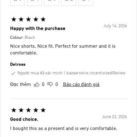
July 14, 2026
Happy with the purchase
Colour:
Black
Nice shorts. Nice fit. Perfect for summer and it is
comfortable.
Delrose
Người mua đã xác minh
bazaarvoice.incentivizedReview
Đọc thêm
0
0
Báo cáo đánh giá
June 23, 2026
Good choice.
I bought this as a present and is very comfortable.