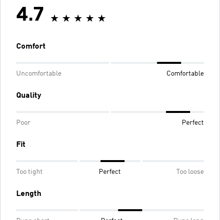
4.7
Comfort
Uncomfortable
Comfortable
Quality
Poor
Perfect
Fit
Too tight
Perfect
Too loose
Length