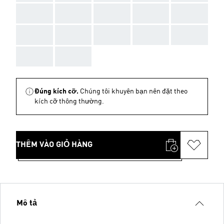
AAA
AAA
AAA
AAA
AAA
AAA
AAA
AAA
AAA
AAA
AAA
AAA
Đúng kích cỡ.
Chúng tôi khuyên bạn nên đặt theo
kích cỡ thông thường.
THÊM VÀO GIỎ HÀNG
Mô tả