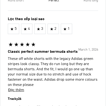
Runs short
Perfect
Runs long
Lọc theo xếp loại sao
5
4
3
2
1
March 1, 2026
Classic perfect summer bermuda shorts
These off white shorts with the legacy Adidas green
stripes look classy. They do run long but they are
bermuda shorts. And the fit, I would go one up than
your normal size due to no stretch and use of hock
fastener on the waist. Adidas drop some more colours
on these please
Đọc thêm
Tracky26