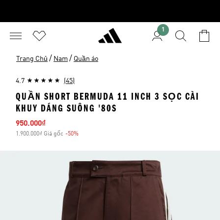
1
/
/
Trang Chủ
Nam
Quần áo
4.7
(45)
QUẦN SHORT BERMUDA 11 INCH 3 SỌC CÀI
KHUY DÁNG SUÔNG '80S
Giá bán
950.000₫
1.900.000₫ Giá gốc
-50%
Giảm giá