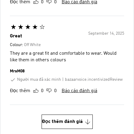
Đọc thêm
0
0
Báo cáo đánh giá
September 14, 2025
Great
Colour:
Off White
They are a great fit and comfortable to wear. Would
like them in others colours
MrsM08
Người mua đã xác minh
bazaarvoice.incentivizedReview
Đọc thêm
0
0
Báo cáo đánh giá
Đọc thêm đánh giá