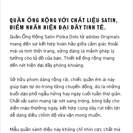
QUẦN ỐNG RỘNG VỚI CHẤT LIỆU SATIN,
ĐIỂM NHẤN HIỆN ĐẠI ĐẦY TINH TẾ.
Quần Ống Rộng Satin Polka Dots từ adidas Originals
mang đến sự kết hợp hoàn hảo giữa cảm giác thoải
mái và tính thời trang, xứng đáng là mảnh ghép lý
tưởng cho tủ đồ của bạn. Thiết kế ống rộng mang
đến nét hiện đại đầy phóng khoáng.
Sở hữu phom dáng rộng rãi, chiếc quần êm ái này
giúp bạn tự do trong từng chuyển động, dù là những
buổi dạo phố ngẫu hứng hay ngày cuối tuần thư giãn.
Chất vải satin mang lại nét sang trọng, bóng bẩy cho
diện mạo thường ngày, kết hợp cùng dây rút tiện lợi
dễ dàng điều chỉnh độ vừa vặn mong muốn.
Mẫu quần sành điệu này không chỉ nhìn cực chất mà