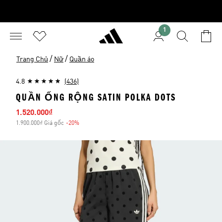
1
/
/
Trang Chủ
Nữ
Quần áo
4.8
(436)
QUẦN ỐNG RỘNG SATIN POLKA DOTS
Giá bán
1.520.000₫
1.900.000₫ Giá gốc
-20%
Giảm giá