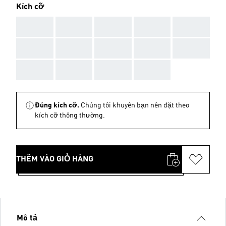
Kích cỡ
AAA
AAA
AAA
AAA
AAA
AAA
AAA
AAA
AAA
AAA
AAA
AAA
AAA
AAA
Đúng kích cỡ.
Chúng tôi khuyên bạn nên đặt theo
kích cỡ thông thường.
THÊM VÀO GIỎ HÀNG
Mô tả