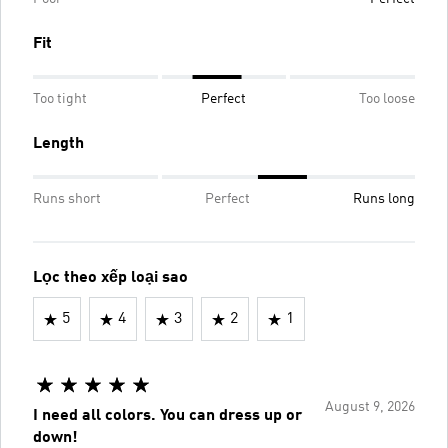
Fit
Too tight
Perfect
Too loose
Length
Runs short
Perfect
Runs long
Lọc theo xếp loại sao
5
4
3
2
1
August 9, 2026
I need all colors. You can dress up or
down!