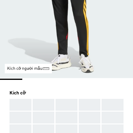
Kích cỡ người mẫu
Kích cỡ
AAA
AAA
AAA
AAA
AAA
AAA
AAA
AAA
AAA
AAA
AAA
AAA
AAA
AAA
AAA