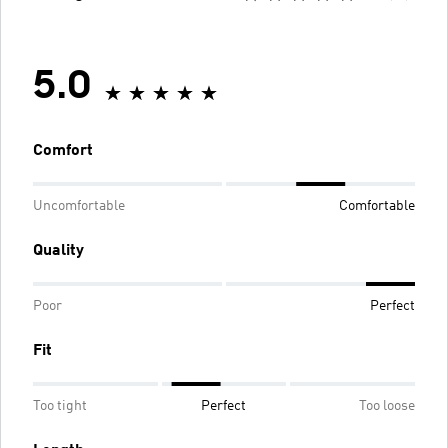
5.0
Comfort
Uncomfortable
Comfortable
Quality
Poor
Perfect
Fit
Too tight
Perfect
Too loose