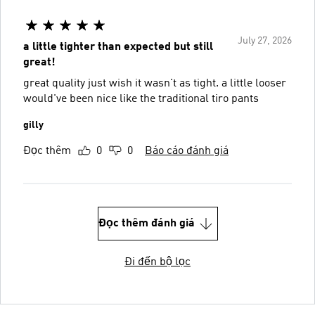
July 27, 2026
a little tighter than expected but still
great!
great quality just wish it wasn't as tight. a little looser
would've been nice like the traditional tiro pants
gilly
Đọc thêm
0
0
Báo cáo đánh giá
Đọc thêm đánh giá
Đi đến bộ lọc