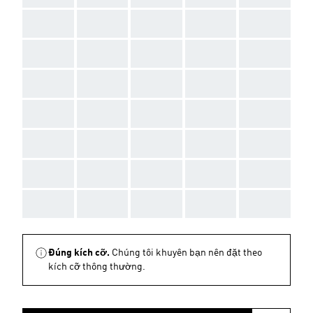
AAA
AAA
AAA
AAA
AAA
AAA
AAA
AAA
AAA
AAA
AAA
AAA
AAA
AAA
AAA
AAA
AAA
AAA
AAA
AAA
AAA
AAA
AAA
AAA
AAA
AAA
AAA
AAA
AAA
AAA
AAA
AAA
AAA
AAA
AAA
Đúng kích cỡ.
Chúng tôi khuyên bạn nên đặt theo
kích cỡ thông thường.