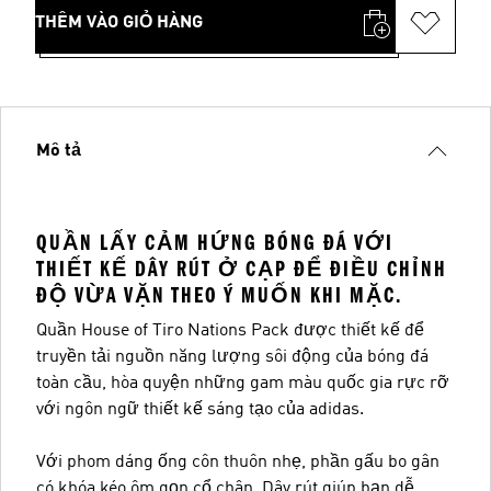
THÊM VÀO GIỎ HÀNG
Mô tả
QUẦN LẤY CẢM HỨNG BÓNG ĐÁ VỚI
THIẾT KẾ DÂY RÚT Ở CẠP ĐỂ ĐIỀU CHỈNH
ĐỘ VỪA VẶN THEO Ý MUỐN KHI MẶC.
Quần House of Tiro Nations Pack được thiết kế để
truyền tải nguồn năng lượng sôi động của bóng đá
toàn cầu, hòa quyện những gam màu quốc gia rực rỡ
với ngôn ngữ thiết kế sáng tạo của adidas.
Với phom dáng ống côn thuôn nhẹ, phần gấu bo gân
có khóa kéo ôm gọn cổ chân. Dây rút giúp bạn dễ