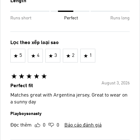
Length
Runs short
Perfect
Runs long
Lọc theo xếp loại sao
5
4
3
2
1
August 3, 2026
Perfect fit
Matches great with Argentina jersey. Great to wear on
a sunny day
Playboysonasty
Đọc thêm
0
0
Báo cáo đánh giá