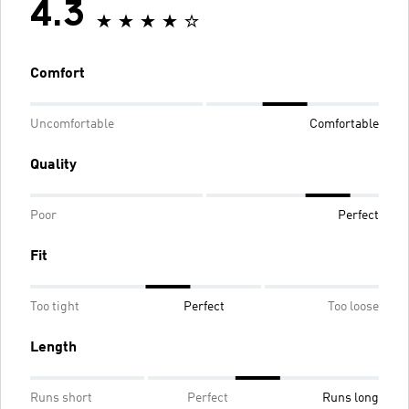
4.3
Comfort
Uncomfortable
Comfortable
Quality
Poor
Perfect
Fit
Too tight
Perfect
Too loose
Length
Runs short
Perfect
Runs long