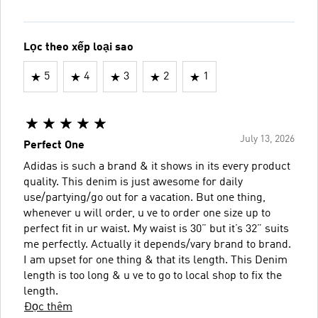
Lọc theo xếp loại sao
5
4
3
2
1
July 13, 2026
Perfect One
Adidas is such a brand & it shows in its every product
quality. This denim is just awesome for daily
use/partying/go out for a vacation. But one thing,
whenever u will order, u ve to order one size up to
perfect fit in ur waist. My waist is 30” but it’s 32” suits
me perfectly. Actually it depends/vary brand to brand.
I am upset for one thing & that its length. This Denim
length is too long & u ve to go to local shop to fix the
length.
Đọc thêm