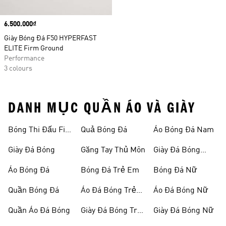
Price
6.500.000₫
Giày Bóng Đá F50 HYPERFAST
ELITE Firm Ground
Performance
3 colours
DANH MỤC QUẦN ÁO VÀ GIÀY
Bóng Thi Đấu Fifa
Quả Bóng Đá
Áo Bóng Đá Nam
World Cup 26™
Giày Đá Bóng
Găng Tay Thủ Môn
Giày Đá Bóng
Nam
Áo Bóng Đá
Bóng Đá Trẻ Em
Bóng Đá Nữ
Quần Bóng Đá
Áo Đá Bóng Trẻ
Áo Đá Bóng Nữ
Em
Quần Áo Đá Bóng
Giày Đá Bóng Trẻ
Giày Đá Bóng Nữ
Em