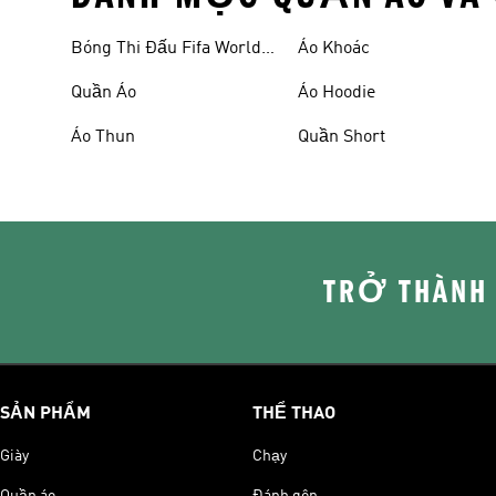
Bóng Thi Đấu Fifa World
Áo Khoác
Cup 26™
Quần Áo
Áo Hoodie
Áo Thun
Quần Short
TRỞ THÀNH
SẢN PHẨM
THỂ THAO
Giày
Chạy
Quần áo
Đánh gôn