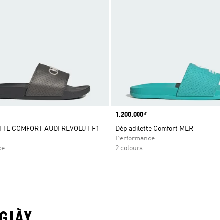
Price
1.200.000₫
TTE COMFORT AUDI REVOLUT F1
Dép adilette Comfort MER
Performance
ce
2 colours
GIÀY