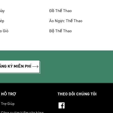
iày
Đồ Thể Thao
ép
Áo Ngực Thể Thao
o Gió
Bộ Thể Thao
ĂNG KÝ MIỄN PHÍ
HỖ TRỢ
THEO DÕI CHÚNG TÔI
Trợ Giúp
Công cụ tìm kiếm cửa hàng