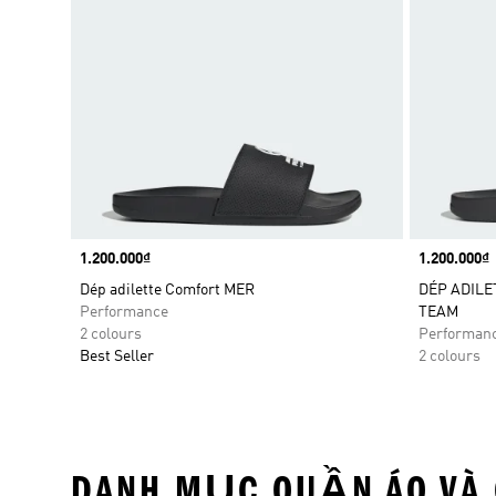
Price
1.200.000₫
Price
1.200.000₫
Dép adilette Comfort MER
DÉP ADILE
Performance
TEAM
2 colours
Performan
Best Seller
2 colours
DANH MỤC QUẦN ÁO VÀ 