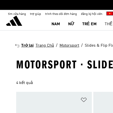
tìm cửa hàng
trợ giúp
trình theo dõi đơn hàng
đăng ký hội viên
NAM
NỮ
TRẺ EM
THỂ
Trở lại
Trang Chủ
Motorsport
Slides & Flip Fl
MOTORSPORT · SLIDE
4 kết quả
Add to Wishlis