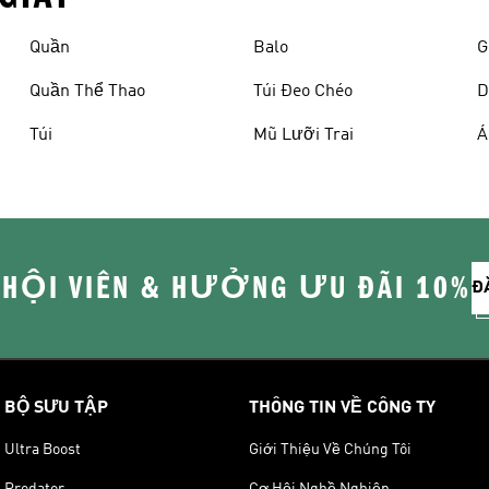
Quần
Balo
G
Quần Thể Thao
Túi Đeo Chéo
D
Túi
Mũ Lưỡi Trai
Á
 HỘI VIÊN & HƯỞNG ƯU ĐÃI 10%
Đ
BỘ SƯU TẬP
THÔNG TIN VỀ CÔNG TY
Ultra Boost
Giới Thiệu Về Chúng Tôi
Predator
Cơ Hội Nghề Nghiệp