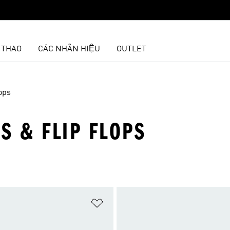
 THAO
CÁC NHÃN HIỆU
OUTLET
ops
S & FLIP FLOPS
t
Add to Wishlist