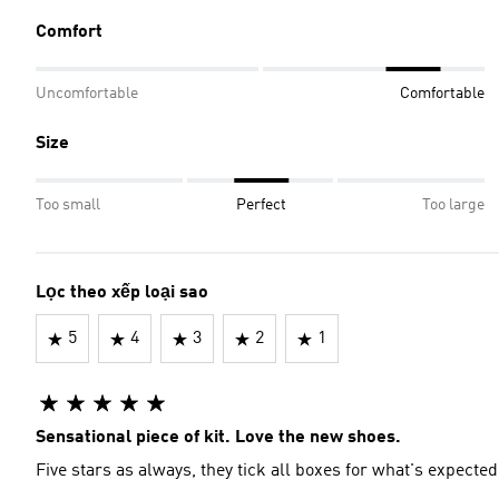
Comfort
Uncomfortable
Comfortable
Size
Too small
Perfect
Too large
Lọc theo xếp loại sao
5
4
3
2
1
Sensational piece of kit. Love the new shoes.
Five stars as always, they tick all boxes for what's expected