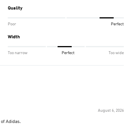
Quality
Poor
Perfect
Width
Too narrow
Perfect
Too wide
August 6, 2026
 of Adidas.