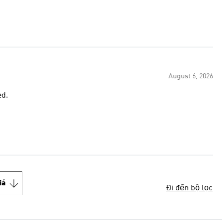
August 6, 2026
ed.
iá
Đi đến bộ lọc