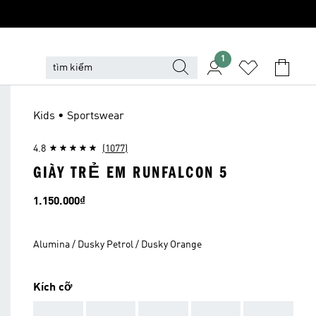
1
Kids • Sportswear
4.8
(1077)
GIÀY TRẺ EM RUNFALCON 5
Giá
1.150.000₫
Alumina / Dusky Petrol / Dusky Orange
Kích cỡ
AAA
AAA
AAA
AAA
AAA