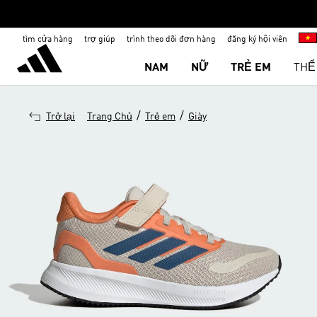
tìm cửa hàng
trợ giúp
trình theo dõi đơn hàng
đăng ký hội viên
NAM
NỮ
TRẺ EM
THỂ
/
/
Trở lại
Trang Chủ
Trẻ em
Giày