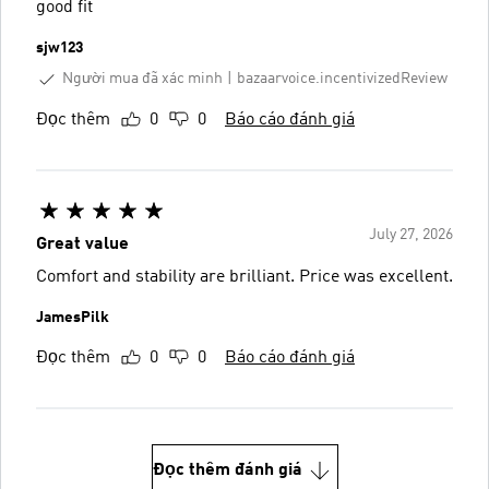
good fit
sjw123
Người mua đã xác minh
bazaarvoice.incentivizedReview
Đọc thêm
0
0
Báo cáo đánh giá
July 27, 2026
Great value
Comfort and stability are brilliant. Price was excellent.
JamesPilk
Đọc thêm
0
0
Báo cáo đánh giá
Đọc thêm đánh giá