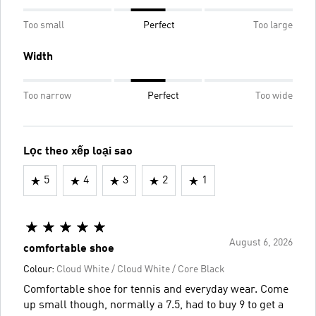
Too small
Perfect
Too large
Width
Too narrow
Perfect
Too wide
Lọc theo xếp loại sao
5
4
3
2
1
August 6, 2026
comfortable shoe
Colour:
Cloud White / Cloud White / Core Black
Comfortable shoe for tennis and everyday wear. Come
up small though, normally a 7.5, had to buy 9 to get a