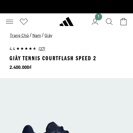
1
/
/
Trang Chủ
Nam
Giày
4.4
(37)
GIÀY TENNIS COURTFLASH SPEED 2
Giá
2.400.000₫