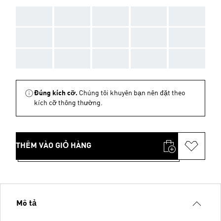
AAA
AAA
AAA
AAA
AAA
AAA
AAA
AAA
AAA
AAA
AAA
AAA
AAA
AAA
AAA
Đúng kích cỡ.
Chúng tôi khuyên bạn nên đặt theo
kích cỡ thông thường.
THÊM VÀO GIỎ HÀNG
Mô tả