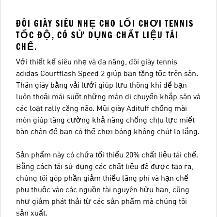
ĐÔI GIÀY SIÊU NHẸ CHO LỐI CHƠI TENNIS
TỐC ĐỘ, CÓ SỬ DỤNG CHẤT LIỆU TÁI
CHẾ.
Với thiết kế siêu nhẹ và đa năng, đôi giày tennis
adidas Courtflash Speed 2 giúp bạn tăng tốc trên sân.
Thân giày bằng vải lưới giúp lưu thông khí để bạn
luôn thoải mái suốt những màn di chuyển khắp sân và
các loạt rally căng não. Mũi giày Adituff chống mài
mòn giúp tăng cường khả năng chống chịu lực miết
bàn chân để bạn có thể chơi bóng không chút lo lắng.
Sản phẩm này có chứa tối thiểu 20% chất liệu tái chế.
Bằng cách tái sử dụng các chất liệu đã được tạo ra,
chúng tôi góp phần giảm thiểu lãng phí và hạn chế
phụ thuộc vào các nguồn tài nguyên hữu hạn, cũng
như giảm phát thải từ các sản phẩm mà chúng tôi
sản xuất.