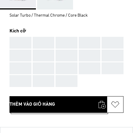
Solar Turbo / Thermal Chrome / Core Black
Kích cỡ
AAA
AAA
AAA
AAA
AAA
AAA
AAA
AAA
AAA
AAA
AAA
AAA
AAA
AAA
AAA
AAA
AAA
AAA
THÊM VÀO GIỎ HÀNG