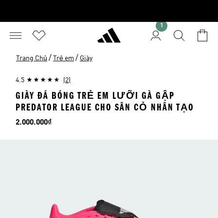
1
/
/
Trang Chủ
Trẻ em
Giày
4.5
(2)
GIÀY ĐÁ BÓNG TRẺ EM LƯỠI GÀ GẬP
PREDATOR LEAGUE CHO SÂN CỎ NHÂN TẠO
Giá
2.000.000₫