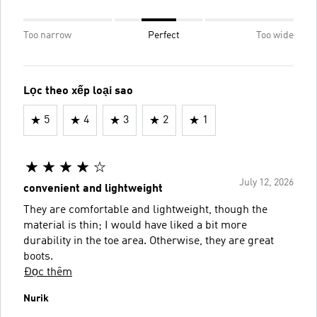
Too narrow
Perfect
Too wide
Lọc theo xếp loại sao
5
4
3
2
1
July 12, 2026
convenient and lightweight
They are comfortable and lightweight, though the
material is thin; I would have liked a bit more
durability in the toe area. Otherwise, they are great
boots.
Đọc thêm
Nurik