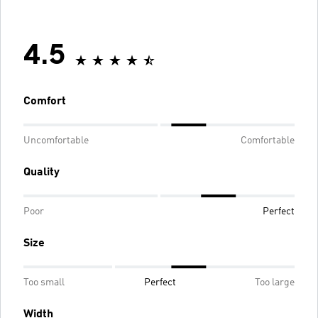
4.5
Comfort
Uncomfortable
Comfortable
Quality
Poor
Perfect
Size
Too small
Perfect
Too large
Width