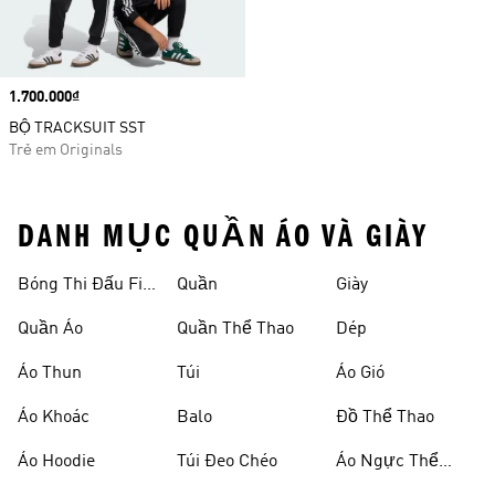
Price
1.700.000₫
BỘ TRACKSUIT SST
Trẻ em Originals
DANH MỤC QUẦN ÁO VÀ GIÀY
Bóng Thi Đấu Fifa
Quần
Giày
World Cup 26™
Quần Áo
Quần Thể Thao
Dép
Áo Thun
Túi
Áo Gió
Áo Khoác
Balo
Đồ Thể Thao
Áo Hoodie
Túi Đeo Chéo
Áo Ngực Thể
Thao