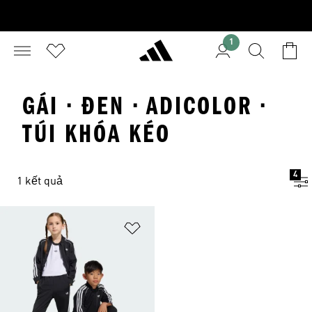
1
GÁI · ĐEN · ADICOLOR ·
TÚI KHÓA KÉO
4
1 kết quả
Add to Wishlist