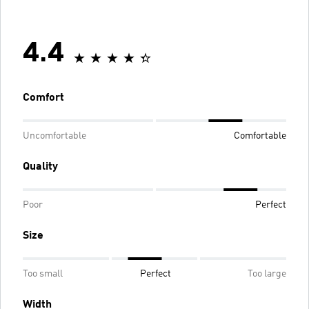
4.4
Comfort
Uncomfortable
Comfortable
Quality
Poor
Perfect
Size
Too small
Perfect
Too large
Width