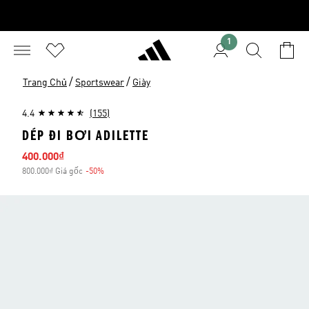
1
/
/
Trang Chủ
Sportswear
Giày
4.4
(155)
DÉP ĐI BƠI ADILETTE
Giá bán
400.000₫
800.000₫ Giá gốc
-50%
Giảm giá