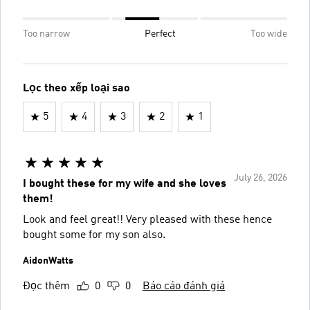
Too narrow
Perfect
Too wide
Lọc theo xếp loại sao
5
4
3
2
1
July 26, 2026
I bought these for my wife and she loves
them!
Look and feel great!! Very pleased with these hence
bought some for my son also.
AidonWatts
Đọc thêm
0
0
Báo cáo đánh giá