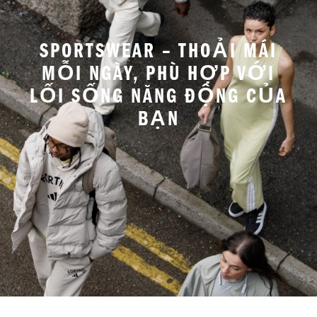
SPORTSWEAR – THOẢI MÁI
MỖI NGÀY, PHÙ HỢP VỚI
LỐI SỐNG NĂNG ĐỘNG CỦA
BẠN