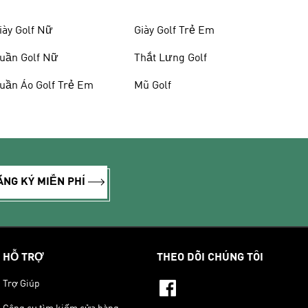
iày Golf Nữ
Giày Golf Trẻ Em
uần Golf Nữ
Thắt Lưng Golf
uần Áo Golf Trẻ Em
Mũ Golf
ĂNG KÝ MIỄN PHÍ
HỖ TRỢ
THEO DÕI CHÚNG TÔI
Trợ Giúp