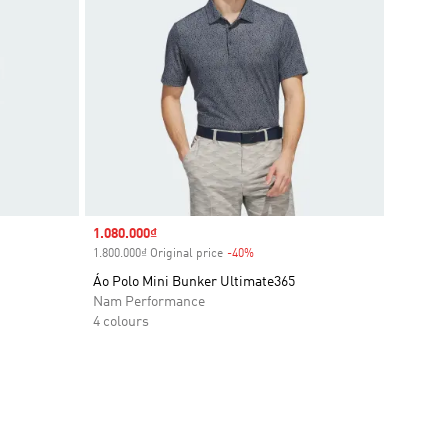
Sale price
1.080.000₫
1.800.000₫ Original price
-40%
Discount
Áo Polo Mini Bunker Ultimate365
Nam Performance
4 colours