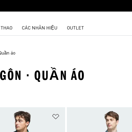
 THAO
CÁC NHÃN HIỆU
OUTLET
Quần áo
 GÔN · QUẦN ÁO
t
Add to Wishlist