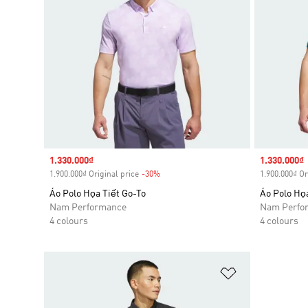
Sale price
1.330.000₫
Sale price
1.330.000₫
1.900.000₫ Original price
-30%
Discount
1.900.000₫ Or
Áo Polo Họa Tiết Go-To
Áo Polo Họa
Nam Performance
Nam Perfo
4 colours
4 colours
Add to Wishlis