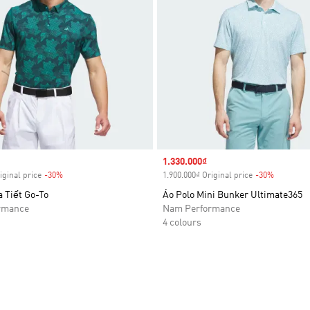
Sale price
1.330.000₫
iginal price
-30%
Discount
1.900.000₫ Original price
-30%
Discount
 Tiết Go-To
Áo Polo Mini Bunker Ultimate365
rmance
Nam Performance
4 colours
t