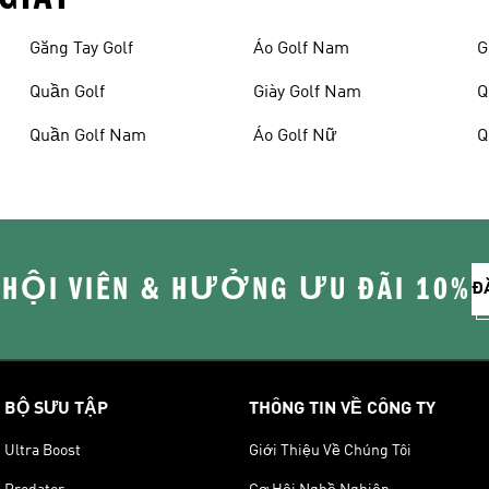
Găng Tay Golf
Áo Golf Nam
G
Quần Golf
Giày Golf Nam
Q
Quần Golf Nam
Áo Golf Nữ
Q
 HỘI VIÊN & HƯỞNG ƯU ĐÃI 10%
Đ
BỘ SƯU TẬP
THÔNG TIN VỀ CÔNG TY
Ultra Boost
Giới Thiệu Về Chúng Tôi