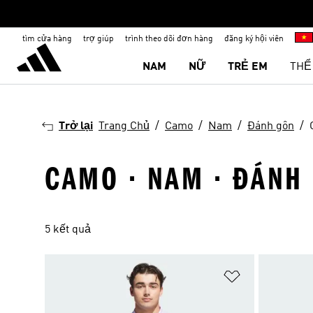
tìm cửa hàng
trợ giúp
trình theo dõi đơn hàng
đăng ký hội viên
NAM
NỮ
TRẺ EM
THỂ
Trở lại
Trang Chủ
Camo
Nam
Đánh gôn
CAMO · NAM · ĐÁNH
5 kết quả
Add to Wishlis