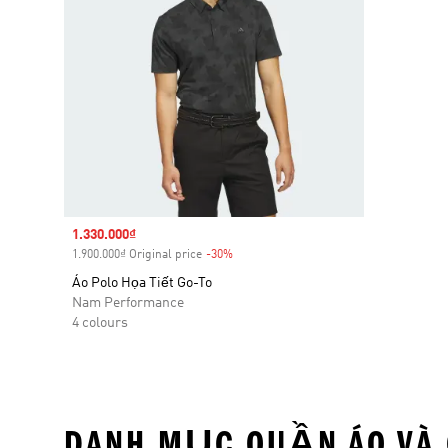
Sale price
1.330.000₫
1.900.000₫ Original price
-30%
Discount
Áo Polo Họa Tiết Go-To
Nam Performance
4 colours
DANH MỤC QUẦN ÁO VÀ 