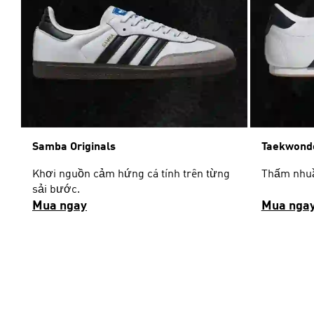
Samba Originals
Taekwondo
Khơi nguồn cảm hứng cá tính trên từng
Thấm nhuần
sải bước.
Mua ngay
Mua nga