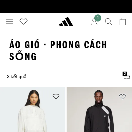
1
ÁO GIÓ · PHONG CÁCH
SỐNG
2
3 kết quả
Add to Wishlist
Ad