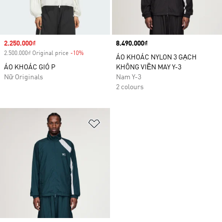
Sale price
2.250.000₫
Price
8.490.000₫
2.500.000₫ Original price
-10%
Discount
ÁO KHOÁC NYLON 3 GẠCH
ÁO KHOÁC GIÓ P
KHÔNG VIỀN MAY Y-3
Nữ Originals
Nam Y-3
2 colours
Add to Wishlist