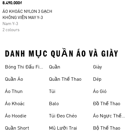
Price
8.490.000₫
ÁO KHOÁC NYLON 3 GẠCH
KHÔNG VIỀN MAY Y-3
Nam Y-3
2 colours
DANH MỤC QUẦN ÁO VÀ GIÀY
Bóng Thi Đấu Fifa
Quần
Giày
World Cup 26™
Quần Áo
Quần Thể Thao
Dép
Áo Thun
Túi
Áo Gió
Áo Khoác
Balo
Đồ Thể Thao
Áo Hoodie
Túi Đeo Chéo
Áo Ngực Thể
Thao
Quần Short
Mũ Lưỡi Trai
Bộ Thể Thao