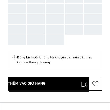
AAA
AAA
AAA
AAA
AAA
AAA
AAA
AAA
AAA
AAA
AAA
AAA
AAA
AAA
AAA
AAA
AAA
AAA
Đúng kích cỡ.
Chúng tôi khuyên bạn nên đặt theo
kích cỡ thông thường.
THÊM VÀO GIỎ HÀNG