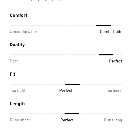
Comfort
Uncomfortable
Comfortable
Quality
Poor
Perfect
Fit
Too tight
Perfect
Too loose
Length
Runs short
Perfect
Runs long