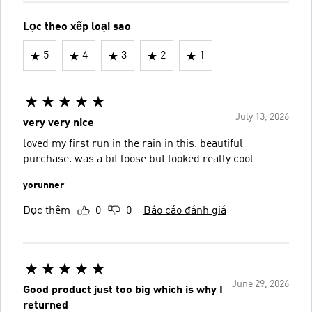
Lọc theo xếp loại sao
5
4
3
2
1
July 13, 2026
very very nice
loved my first run in the rain in this. beautiful
purchase. was a bit loose but looked really cool
yorunner
Đọc thêm
0
0
Báo cáo đánh giá
June 29, 2026
Good product just too big which is why I
returned