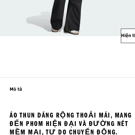
Hiện 
Mô tả
ÁO THUN DÁNG RỘNG THOẢI MÁI, MANG
ĐẾN PHOM HIỆN ĐẠI VÀ ĐƯỜNG NÉT
MỀM MẠI, TỰ DO CHUYỂN ĐỘNG.