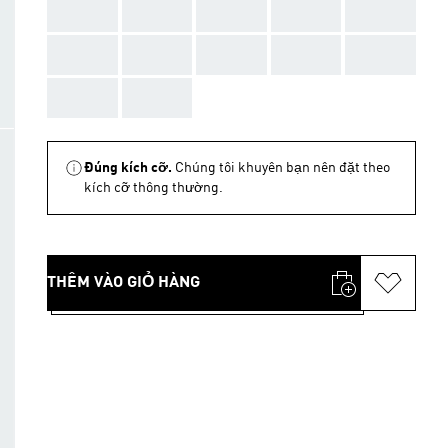
AAA
AAA
AAA
AAA
AAA
AAA
AAA
AAA
AAA
AAA
AAA
AAA
Đúng kích cỡ.
Chúng tôi khuyên bạn nên đặt theo
kích cỡ thông thường.
THÊM VÀO GIỎ HÀNG