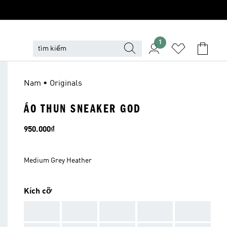
1
Nam • Originals
ÁO THUN SNEAKER GOD
Giá
950.000₫
Medium Grey Heather
Kích cỡ
AAA
AAA
AAA
AAA
AAA