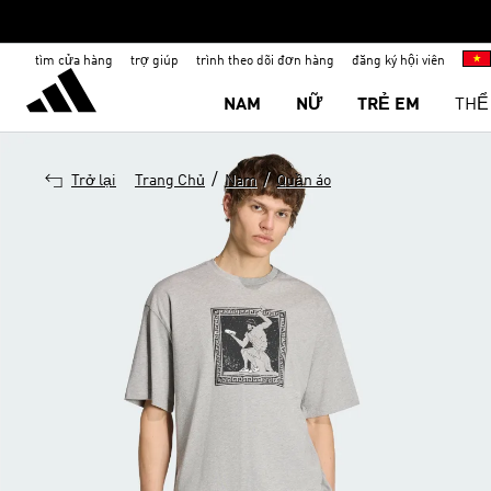
tìm cửa hàng
trợ giúp
trình theo dõi đơn hàng
đăng ký hội viên
NAM
NỮ
TRẺ EM
THỂ
/
/
Trở lại
Trang Chủ
Nam
Quần áo