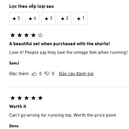
Lọc theo xếp loại sao
5
4
3
2
1
A beautiful set when purchased with the shorts!
Love it! People say they love the vintage feel when running!
SamJ
Đọc thêm
0
0
Báo cáo đánh giá
Worth it
Can’t go wrong for running top. Worth the price point
Dono