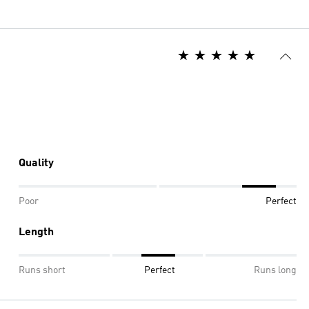
Quality
Poor
Perfect
Length
Runs short
Perfect
Runs long