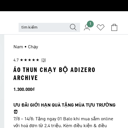
1
Nam • Chạy
4.7
(3)
ÁO THUN CHẠY BỘ ADIZERO
ARCHIVE
Giá
1.300.000₫
ƯU ĐÃI GIỚI HẠN QUÀ TẶNG MÙA TỰU TRƯỜNG
⏰
7/8 – 14/8: Tặng ngay 01 Balo khi mua sắm online
với hoá đơn từ 2.4 triệu. Kèm điều kiện & điều