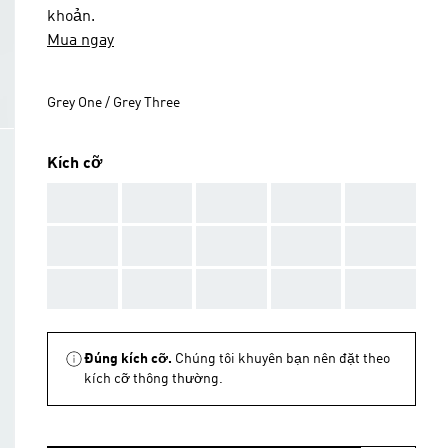
khoản.
Mua ngay
Grey One / Grey Three
Kích cỡ
AAA
AAA
AAA
AAA
AAA
AAA
AAA
AAA
AAA
AAA
AAA
AAA
AAA
AAA
AAA
Đúng kích cỡ.
Chúng tôi khuyên bạn nên đặt theo
kích cỡ thông thường.