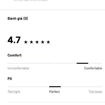
Đánh giá (3)
4.7
Comfort
Uncomfortable
Comfortable
Fit
Too tight
Perfect
Too loose