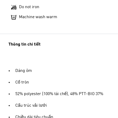
Do not iron
Machine wash warm
Thông tin chi tiết
Dáng ôm
Cổ tròn
52% polyester (100% tái chế), 48% PTT-BIO 37%
Cấu trúc vải lưới
Chiều dài tiêu chuẩn