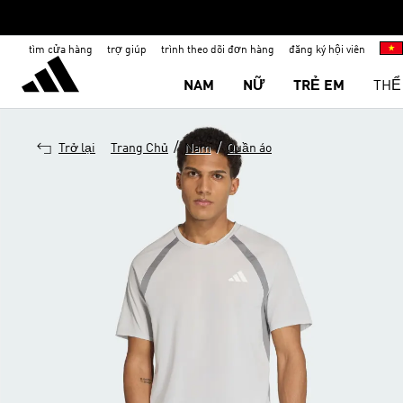
tìm cửa hàng
trợ giúp
trình theo dõi đơn hàng
đăng ký hội viên
NAM
NỮ
TRẺ EM
THỂ
/
/
Trở lại
Trang Chủ
Nam
Quần áo