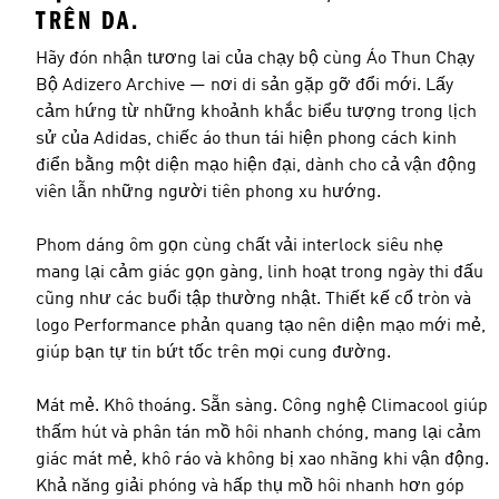
TRÊN DA.
Hãy đón nhận tương lai của chạy bộ cùng Áo Thun Chạy
Bộ Adizero Archive — nơi di sản gặp gỡ đổi mới. Lấy
cảm hứng từ những khoảnh khắc biểu tượng trong lịch
sử của Adidas, chiếc áo thun tái hiện phong cách kinh
điển bằng một diện mạo hiện đại, dành cho cả vận động
viên lẫn những người tiên phong xu hướng.
Phom dáng ôm gọn cùng chất vải interlock siêu nhẹ
mang lại cảm giác gọn gàng, linh hoạt trong ngày thi đấu
cũng như các buổi tập thường nhật. Thiết kế cổ tròn và
logo Performance phản quang tạo nên diện mạo mới mẻ,
giúp bạn tự tin bứt tốc trên mọi cung đường.
Mát mẻ. Khô thoáng. Sẵn sàng. Công nghệ Climacool giúp
thấm hút và phân tán mồ hôi nhanh chóng, mang lại cảm
giác mát mẻ, khô ráo và không bị xao nhãng khi vận động.
Khả năng giải phóng và hấp thụ mồ hôi nhanh hơn góp