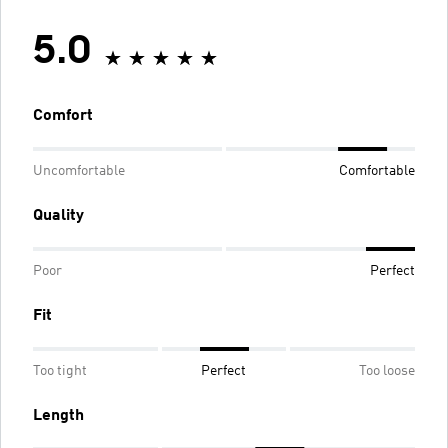
5.0
Comfort
Uncomfortable
Comfortable
Quality
Poor
Perfect
Fit
Too tight
Perfect
Too loose
Length