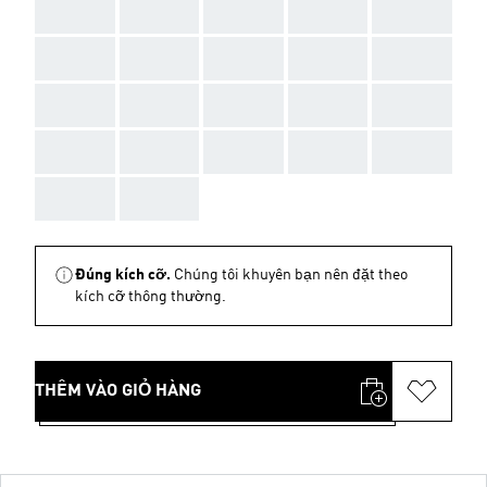
AAA
AAA
AAA
AAA
AAA
AAA
AAA
AAA
AAA
AAA
AAA
AAA
AAA
AAA
AAA
AAA
AAA
AAA
AAA
AAA
AAA
AAA
Đúng kích cỡ.
Chúng tôi khuyên bạn nên đặt theo
kích cỡ thông thường.
THÊM VÀO GIỎ HÀNG