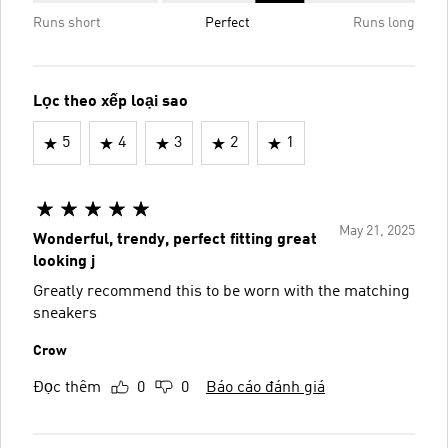
Runs short
Perfect
Runs long
Lọc theo xếp loại sao
5
4
3
2
1
May 21, 2025
Wonderful, trendy, perfect fitting great
looking j
Greatly recommend this to be worn with the matching
sneakers
Crow
Đọc thêm
0
0
Báo cáo đánh giá