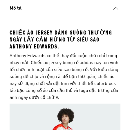
Mô tả
CHIẾC ÁO JERSEY DÁNG SUÔNG THƯỜNG
NGÀY LẤY CẢM HỨNG TỪ SIÊU SAO
ANTHONY EDWARDS.
Anthony Edwards có thể thay đổi cuộc chơi chỉ trong
nháy mắt. Chiếc áo jersey bóng rổ adidas này tôn vinh
lối chơi linh hoạt của siêu sao bóng rổ. Với kiểu dáng
suông dễ chịu và rộng rãi để bạn thư giãn, chiếc áo
này sử dụng chất vải dệt kim với thiết kế colorblock
táo bạo cùng số áo của cầu thủ và logo đặc trưng của
anh ngay dưới cổ chữ V.