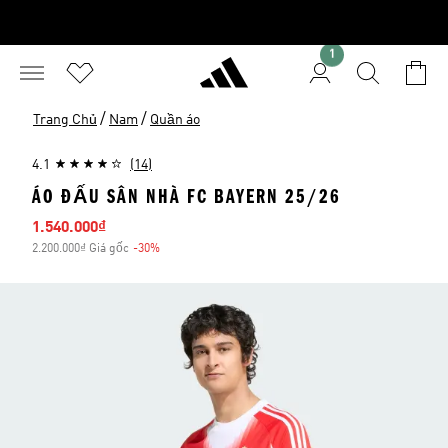
1
/
/
Trang Chủ
Nam
Quần áo
4.1
(14)
ÁO ĐẤU SÂN NHÀ FC BAYERN 25/26
Giá bán
1.540.000₫
2.200.000₫ Giá gốc
-30%
Giảm giá