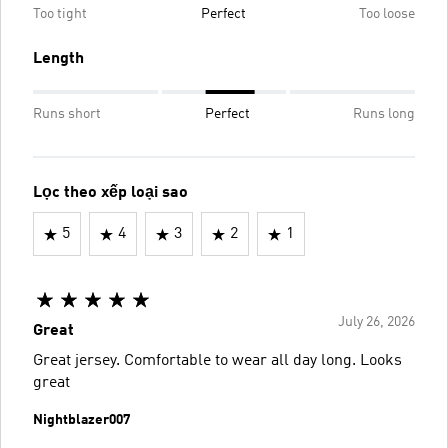
Too tight
Perfect
Too loose
Length
Runs short
Perfect
Runs long
Lọc theo xếp loại sao
5
4
3
2
1
July 26, 2026
Great
Great jersey. Comfortable to wear all day long. Looks
great
Nightblazer007