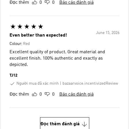
Đọc thêm
0
0
Báo cáo đánh giá
June 15, 2026
Even better than expected!
Colour:
Red
Excellent quality of product. Great material and
excellent finish. 100% authentic and exactly as
depicted.
TJ12
Người mua đã xác minh
bazaarvoice.incentivizedReview
Đọc thêm
0
0
Báo cáo đánh giá
Đọc thêm đánh giá