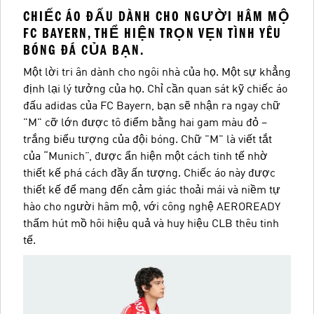
CHIẾC ÁO ĐẤU DÀNH CHO NGƯỜI HÂM MỘ
FC BAYERN, THỂ HIỆN TRỌN VẸN TÌNH YÊU
BÓNG ĐÁ CỦA BẠN.
Một lời tri ân dành cho ngôi nhà của họ. Một sự khẳng
định lại lý tưởng của họ. Chỉ cần quan sát kỹ chiếc áo
đấu adidas của FC Bayern, bạn sẽ nhận ra ngay chữ
"M" cỡ lớn được tô điểm bằng hai gam màu đỏ –
trắng biểu tượng của đội bóng. Chữ "M" là viết tắt
của “Munich”, được ẩn hiện một cách tinh tế nhờ
thiết kế phá cách đầy ấn tượng. Chiếc áo này được
thiết kế để mang đến cảm giác thoải mái và niềm tự
hào cho người hâm mộ, với công nghệ AEROREADY
thấm hút mồ hôi hiệu quả và huy hiệu CLB thêu tinh
tế.