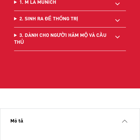
1. M LÀ MUNICH
2. SINH RA ĐỂ THỐNG TRỊ
3. DÀNH CHO NGƯỜI HÂM MỘ VÀ CẦU
THỦ
Mô tả