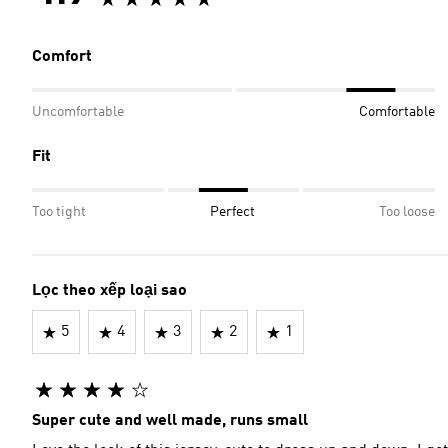
Comfort
Uncomfortable
Comfortable
Fit
Too tight
Perfect
Too loose
Lọc theo xếp loại sao
5
4
3
2
1
Super cute and well made, runs small