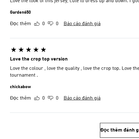
Love the look of this jersey, cute to dress up and down. I got
Garden650
Đọc thêm
0
0
Báo cáo đánh giá
Love the crop top version
Love the colour , love the quality , love the crop top. Love
tournament .
chickabow
Đọc thêm
0
0
Báo cáo đánh giá
Đọc thêm đánh g