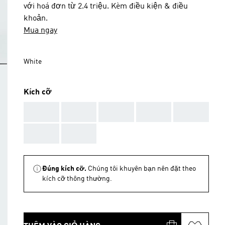
với hoá đơn từ 2.4 triệu. Kèm điều kiện & điều
khoản.
Mua ngay
White
Kích cỡ
AAA
AAA
AAA
AAA
AAA
AAA
AAA
Đúng kích cỡ.
Chúng tôi khuyên bạn nên đặt theo
kích cỡ thông thường.