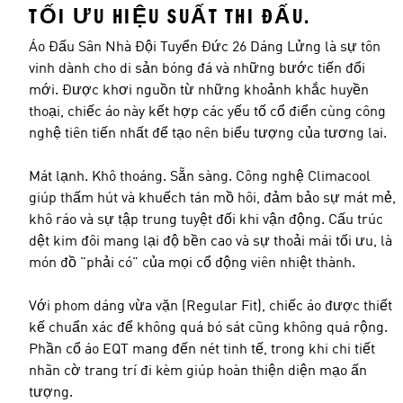
TỐI ƯU HIỆU SUẤT THI ĐẤU.
Áo Đấu Sân Nhà Đội Tuyển Đức 26 Dáng Lửng là sự tôn
vinh dành cho di sản bóng đá và những bước tiến đổi
mới. Được khơi nguồn từ những khoảnh khắc huyền
thoại, chiếc áo này kết hợp các yếu tố cổ điển cùng công
nghệ tiên tiến nhất để tạo nên biểu tượng của tương lai.
Mát lạnh. Khô thoáng. Sẵn sàng. Công nghệ Climacool
giúp thấm hút và khuếch tán mồ hôi, đảm bảo sự mát mẻ,
khô ráo và sự tập trung tuyệt đối khi vận động. Cấu trúc
dệt kim đôi mang lại độ bền cao và sự thoải mái tối ưu, là
món đồ "phải có" của mọi cổ động viên nhiệt thành.
Với phom dáng vừa vặn (Regular Fit), chiếc áo được thiết
kế chuẩn xác để không quá bó sát cũng không quá rộng.
Phần cổ áo EQT mang đến nét tinh tế, trong khi chi tiết
nhãn cờ trang trí đi kèm giúp hoàn thiện diện mạo ấn
tượng.