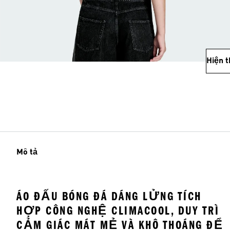
Hiện 
Mô tả
ÁO ĐẤU BÓNG ĐÁ DÁNG LỬNG TÍCH
HỢP CÔNG NGHỆ CLIMACOOL, DUY TRÌ
CẢM GIÁC MÁT MẺ VÀ KHÔ THOÁNG ĐỂ