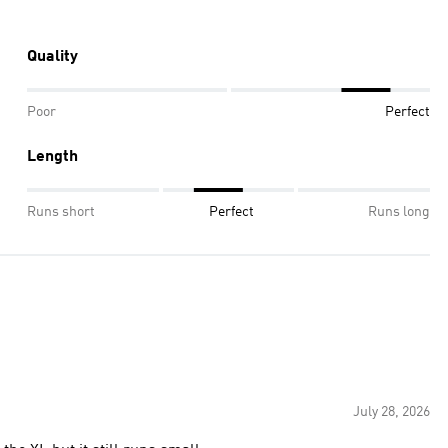
Quality
Poor
Perfect
Length
Runs short
Perfect
Runs long
July 28, 2026