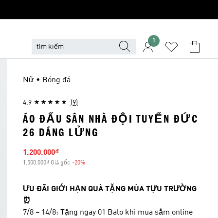
1
Nữ • Bóng đá
4.9
(9)
ÁO ĐẤU SÂN NHÀ ĐỘI TUYỂN ĐỨC
26 DÁNG LỬNG
Giá bán
1.200.000₫
1.500.000₫ Giá gốc
-20%
Giảm giá
ƯU ĐÃI GIỚI HẠN QUÀ TẶNG MÙA TỰU TRƯỜNG
⏰
7/8 – 14/8: Tặng ngay 01 Balo khi mua sắm online