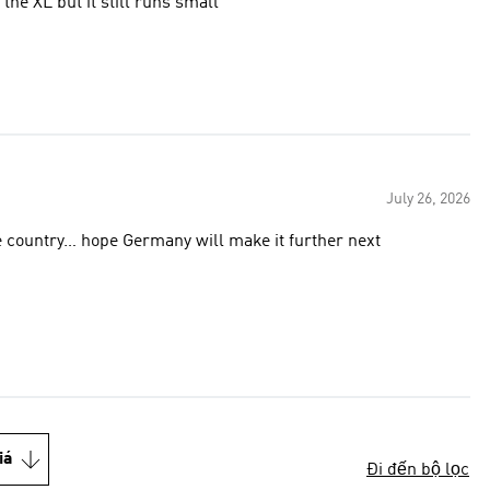
 the XL but it still runs small
July 26, 2026
 the country… hope Germany will make it further next
iá
Đi đến bộ lọc