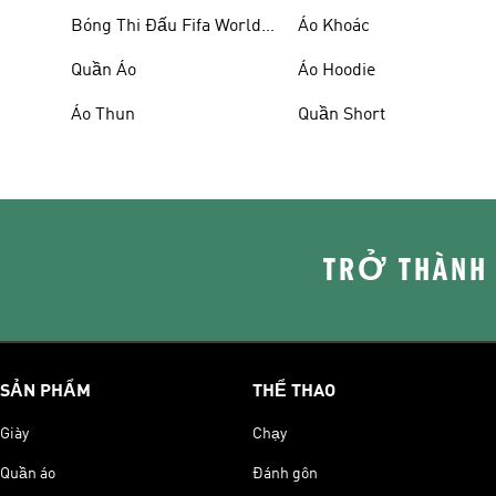
Bóng Thi Đấu Fifa World
Áo Khoác
Cup 26™
Quần Áo
Áo Hoodie
Áo Thun
Quần Short
TRỞ THÀNH
SẢN PHẨM
THỂ THAO
Giày
Chạy
Quần áo
Đánh gôn