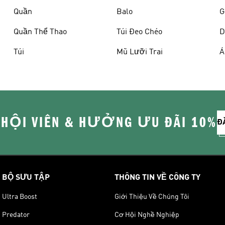
Quần
Balo
G
Quần Thể Thao
Túi Đeo Chéo
D
Túi
Mũ Lưỡi Trai
Á
 HỘI VIÊN & HƯỞNG ƯU ĐÃI 10%
Đ
BỘ SƯU TẬP
THÔNG TIN VỀ CÔNG TY
Ultra Boost
Giới Thiệu Về Chúng Tôi
Predator
Cơ Hội Nghề Nghiệp