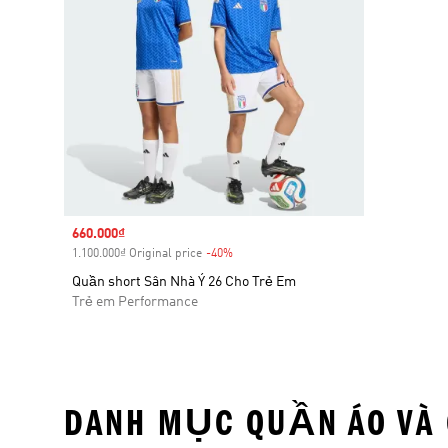
Sale price
660.000₫
1.100.000₫ Original price
-40%
Discount
Quần short Sân Nhà Ý 26 Cho Trẻ Em
Trẻ em Performance
DANH MỤC QUẦN ÁO VÀ 