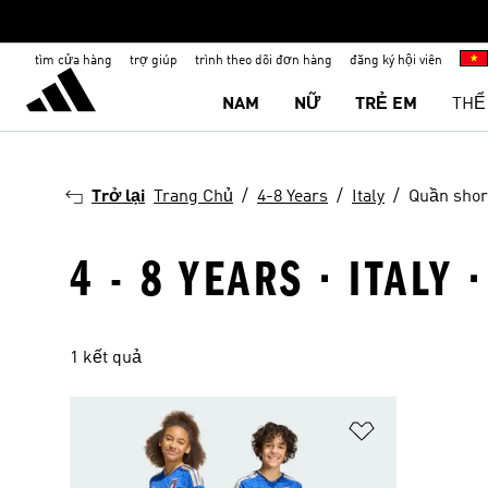
tìm cửa hàng
trợ giúp
trình theo dõi đơn hàng
đăng ký hội viên
NAM
NỮ
TRẺ EM
THỂ
Trở lại
Trang Chủ
4-8 Years
Italy
Quần shor
4 - 8 YEARS · ITALY
1 kết quả
Add to Wishlis