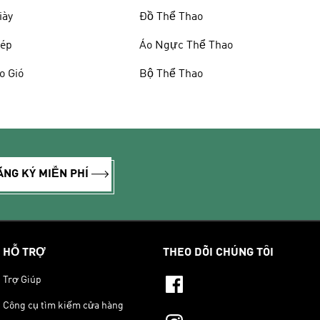
iày
Đồ Thể Thao
ép
Áo Ngực Thể Thao
o Gió
Bộ Thể Thao
ĂNG KÝ MIỄN PHÍ
HỖ TRỢ
THEO DÕI CHÚNG TÔI
Trợ Giúp
Công cụ tìm kiếm cửa hàng