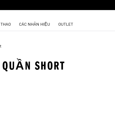
 THAO
CÁC NHÃN HIỆU
OUTLET
t
 · QUẦN SHORT
t