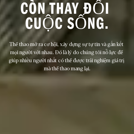
CÒN THAY ĐỔI 
CUỘC SỐNG.
Thể thao mở ra cơ hội, xây dựng sự tự tin và gắn kết 
mọi người với nhau. Đó là lý do chúng tôi nỗ lực để 
giúp nhiều người nhất có thể được trải nghiệm giá trị 
mà thể thao mang lại.