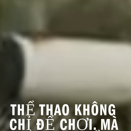
THỂ THAO KHÔNG 
CHỈ ĐỂ CHƠI. MÀ 