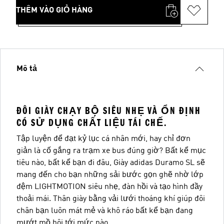
THÊM VÀO GIỎ HÀNG
Mô tả
ĐÔI GIÀY CHẠY BỘ SIÊU NHẸ VÀ ỔN ĐỊNH
CÓ SỬ DỤNG CHẤT LIỆU TÁI CHẾ.
Tập luyện để đạt kỷ lục cá nhân mới, hay chỉ đơn
giản là cố gắng ra trạm xe bus đúng giờ? Bất kể mục
tiêu nào, bất kể bạn đi đâu, Giày adidas Duramo SL sẽ
mang đến cho bạn những sải bước gọn ghẽ nhờ lớp
đệm LIGHTMOTION siêu nhẹ, đàn hồi và tạo hình đầy
thoải mái. Thân giày bằng vải lưới thoáng khí giúp đôi
chân bạn luôn mát mẻ và khô ráo bất kể bạn đang
mướt mồ hôi tới mức nào.