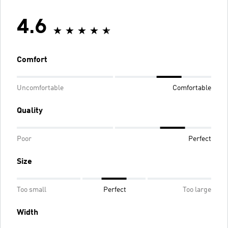
4.6
Comfort
Uncomfortable
Comfortable
Quality
Poor
Perfect
Size
Too small
Perfect
Too large
Width