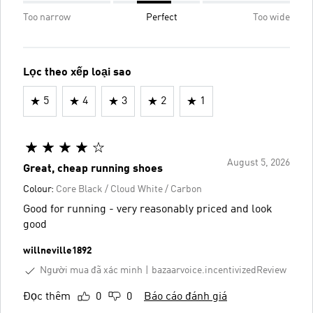
Too narrow
Perfect
Too wide
Lọc theo xếp loại sao
5
4
3
2
1
August 5, 2026
Great, cheap running shoes
Colour:
Core Black / Cloud White / Carbon
Good for running - very reasonably priced and look
good
willneville1892
Người mua đã xác minh
bazaarvoice.incentivizedReview
Đọc thêm
0
0
Báo cáo đánh giá