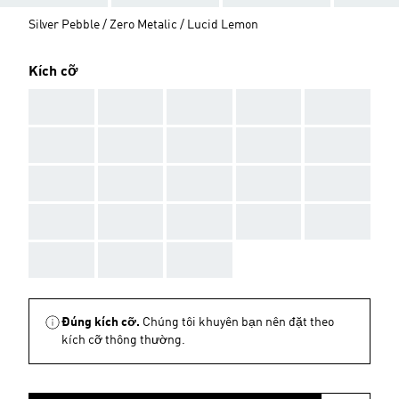
Silver Pebble / Zero Metalic / Lucid Lemon
Kích cỡ
AAA
AAA
AAA
AAA
AAA
AAA
AAA
AAA
AAA
AAA
AAA
AAA
AAA
AAA
AAA
AAA
AAA
AAA
AAA
AAA
AAA
AAA
AAA
Đúng kích cỡ.
Chúng tôi khuyên bạn nên đặt theo
kích cỡ thông thường.