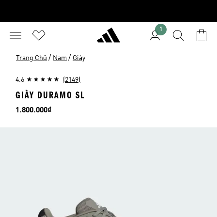
1
/
/
Trang Chủ
Nam
Giày
4.6
(2149)
GIÀY DURAMO SL
Giá
1.800.000₫