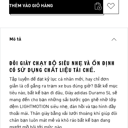
THÊM VÀO GIỎ HÀNG
Mô tả
ĐÔI GIÀY CHẠY BỘ SIÊU NHẸ VÀ ỔN ĐỊNH
CÓ SỬ DỤNG CHẤT LIỆU TÁI CHẾ.
Tập luyện để đạt kỷ lục cá nhân mới, hay chỉ đơn
giản là cố gắng ra trạm xe bus đúng giờ? Bất kể mục
tiêu nào, bất kể bạn đi đâu, Giày adidas Duramo SL sẽ
mang đến cho bạn những sải bước gọn ghẽ nhờ lớp
đệm LIGHTMOTION siêu nhẹ, đàn hồi và tạo hình đầy
thoải mái. Thân giày bằng vải lưới thoáng khí giúp đôi
chân bạn luôn mát mẻ và khô ráo bất kể bạn đang
mướt mồ hôi tới mức nào.