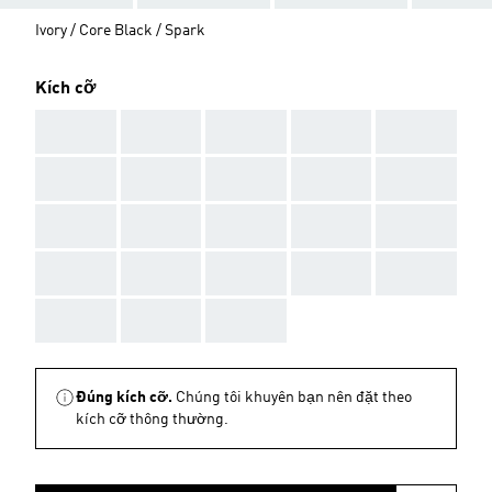
Ivory / Core Black / Spark
Kích cỡ
AAA
AAA
AAA
AAA
AAA
AAA
AAA
AAA
AAA
AAA
AAA
AAA
AAA
AAA
AAA
AAA
AAA
AAA
AAA
AAA
AAA
AAA
AAA
Đúng kích cỡ.
Chúng tôi khuyên bạn nên đặt theo
kích cỡ thông thường.