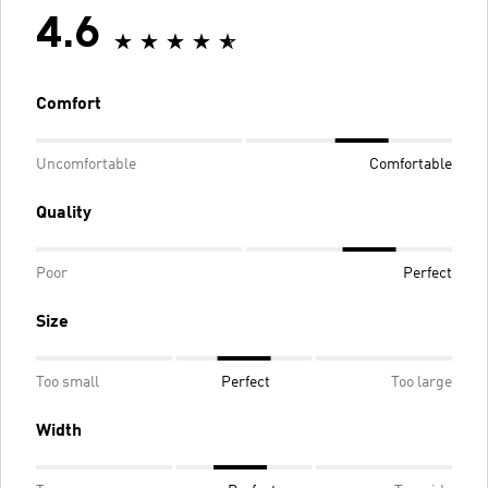
4.6
Comfort
Uncomfortable
Comfortable
Quality
Poor
Perfect
Size
Too small
Perfect
Too large
Width