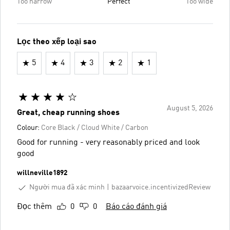
Too narrow
Perfect
Too wide
Lọc theo xếp loại sao
5
4
3
2
1
August 5, 2026
Great, cheap running shoes
Colour:
Core Black / Cloud White / Carbon
Good for running - very reasonably priced and look
good
willneville1892
Người mua đã xác minh
bazaarvoice.incentivizedReview
Đọc thêm
0
0
Báo cáo đánh giá