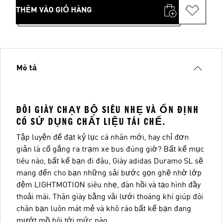
THÊM VÀO GIỎ HÀNG
Mô tả
ĐÔI GIÀY CHẠY BỘ SIÊU NHẸ VÀ ỔN ĐỊNH
CÓ SỬ DỤNG CHẤT LIỆU TÁI CHẾ.
Tập luyện để đạt kỷ lục cá nhân mới, hay chỉ đơn
giản là cố gắng ra trạm xe bus đúng giờ? Bất kể mục
tiêu nào, bất kể bạn đi đâu, Giày adidas Duramo SL sẽ
mang đến cho bạn những sải bước gọn ghẽ nhờ lớp
đệm LIGHTMOTION siêu nhẹ, đàn hồi và tạo hình đầy
thoải mái. Thân giày bằng vải lưới thoáng khí giúp đôi
chân bạn luôn mát mẻ và khô ráo bất kể bạn đang
mướt mồ hôi tới mức nào.