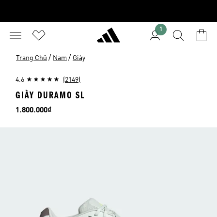
1
/
/
Trang Chủ
Nam
Giày
4.6
(2149)
GIÀY DURAMO SL
Giá
1.800.000₫