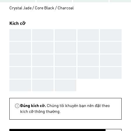
Crystal Jade / Core Black / Charcoal
Kích cỡ
AAA
AAA
AAA
AAA
AAA
AAA
AAA
AAA
AAA
AAA
AAA
AAA
AAA
AAA
AAA
AAA
AAA
AAA
AAA
AAA
AAA
AAA
AAA
Đúng kích cỡ.
Chúng tôi khuyên bạn nên đặt theo
kích cỡ thông thường.