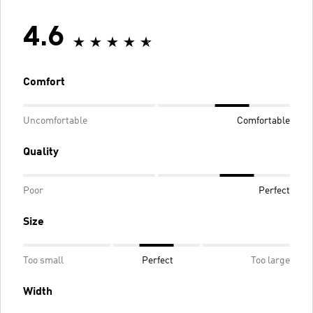
4.6
Comfort
Uncomfortable
Comfortable
Quality
Poor
Perfect
Size
Too small
Perfect
Too large
Width