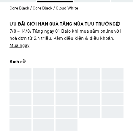
Core Black / Core Black / Cloud White
ƯU ĐÃI GIỚI HẠN QUÀ TẶNG MÙA TỰU TRƯỜNG⏰
7/8 – 14/8: Tặng ngay 01 Balo khi mua sắm online với
hoá đơn từ 2.4 triệu. Kèm điều kiện & điều khoản.
Mua ngay
Kích cỡ
AAA
AAA
AAA
AAA
AAA
AAA
AAA
AAA
AAA
AAA
AAA
AAA
AAA
AAA
AAA
AAA
AAA
AAA
AAA
AAA
AAA
AAA
AAA