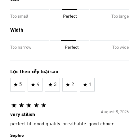
Too small
Perfect
Too large
Width
Too narrow
Perfect
Too wide
Lọc theo xếp loại sao
5
4
3
2
1
August 8, 2026
very stilish
perfect fit. good quality. breathable. good choicr
Sophie