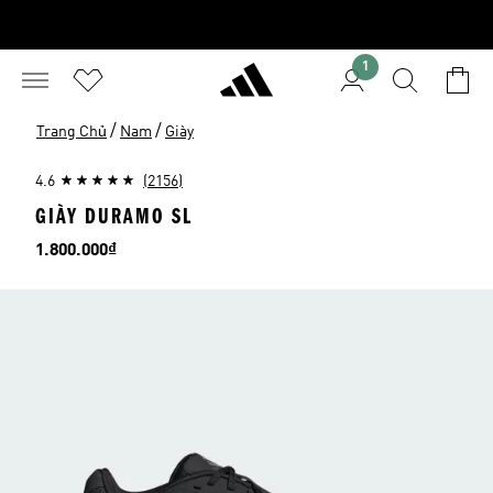
1
/
/
Trang Chủ
Nam
Giày
4.6
(2156)
GIÀY DURAMO SL
Giá
1.800.000₫