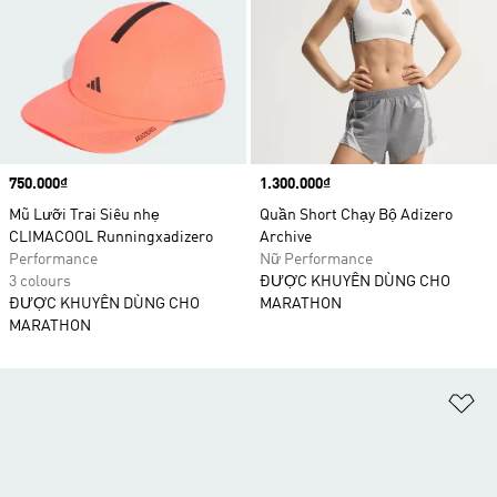
Price
750.000₫
Price
1.300.000₫
Mũ Lưỡi Trai Siêu nhẹ
Quần Short Chạy Bộ Adizero
CLIMACOOL Runningxadizero
Archive
Performance
Nữ Performance
3 colours
ĐƯỢC KHUYÊN DÙNG CHO
ĐƯỢC KHUYÊN DÙNG CHO
MARATHON
MARATHON
Ad