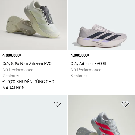
Price
4.000.000₫
Price
4.000.000₫
Giày Siêu Nhẹ Adizero EVO
Giày Adizero EVO SL
Nữ Performance
Nữ Performance
2 colours
8 colours
ĐƯỢC KHUYÊN DÙNG CHO
MARATHON
Add to Wishlist
Ad