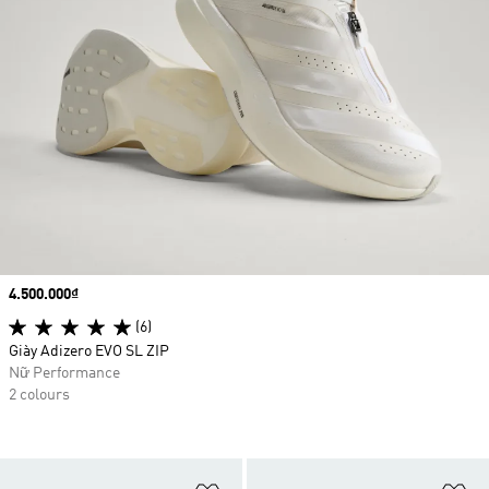
Price
4.500.000₫
(6)
Giày Adizero EVO SL ZIP
Nữ Performance
2 colours
Add to Wishlist
Ad