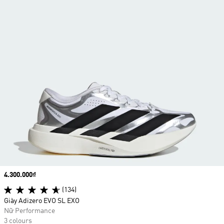
Price
4.300.000₫
(134)
Giày Adizero EVO SL EXO
Nữ Performance
3 colours