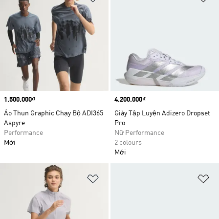
Price
1.500.000₫
Price
4.200.000₫
Áo Thun Graphic Chạy Bộ ADI365
Giày Tập Luyện Adizero Dropset
Aspyre
Pro
Performance
Nữ Performance
Mới
2 colours
Mới
Add to Wishlist
Ad