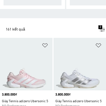
nh để không ngừng tiến bước
h cho chạy bộ hàng n
2
161 kết quả
Add to Wishlist
Ad
Price
3.800.000₫
Price
3.800.000₫
Giày Tennis adizero Ubersonic 5
Giày Tennis adizero Ubersonic 5