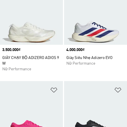
Price
3.500.000₫
Price
4.000.000₫
GIÀY CHẠY BỘ ADIZERO ADIOS 9
Giày Siêu Nhẹ Adizero EVO
W
Nữ Performance
Nữ Performance
Add to Wishlist
Ad