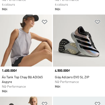
Nữ Performance
Nữ Performance
4 colours
4 colours
Mới
Mới
Add to Wishlist
Ad
Price
1.400.000₫
Price
4.500.000₫
Áo Tank Top Chạy Bộ ADI365
Giày Adizero EVO SL ZIP
Aspyre
Nữ Performance
Nữ Performance
Mới
Mới
Add to Wishlist
Ad