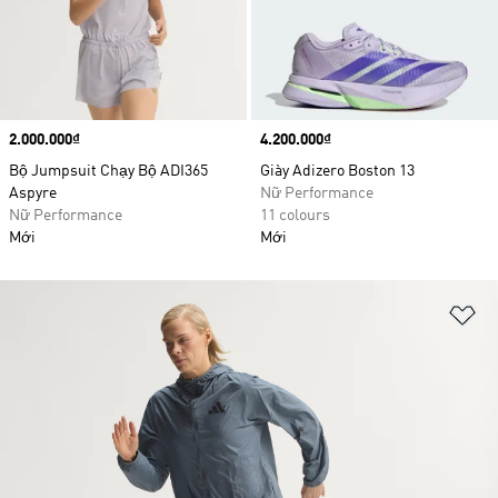
Price
2.000.000₫
Price
4.200.000₫
Bộ Jumpsuit Chạy Bộ ADI365
Giày Adizero Boston 13
Aspyre
Nữ Performance
Nữ Performance
11 colours
Mới
Mới
Ad