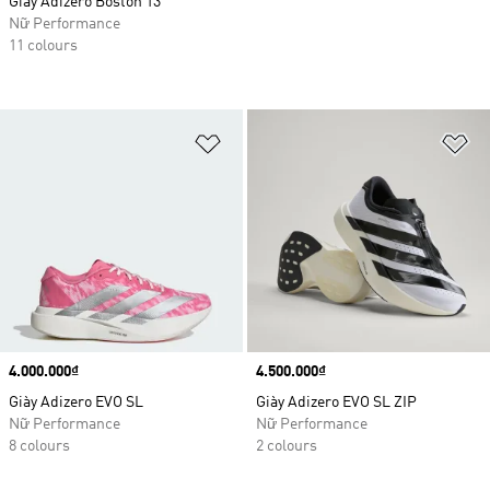
Giày Adizero Boston 13
Nữ Performance
11 colours
Add to Wishlist
Ad
Price
4.000.000₫
Price
4.500.000₫
Giày Adizero EVO SL
Giày Adizero EVO SL ZIP
Nữ Performance
Nữ Performance
8 colours
2 colours