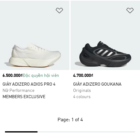
Add to Wishlist
Ad
Price
6.500.000₫
Độc quyền hội viên
Price
4.700.000₫
GIÀY ADIZERO ADIOS PRO 4
GIÀY ADIZERO GOUKANA
Nữ Performance
Originals
MEMBERS EXCLUSIVE
4 colours
Page: 1 of 4