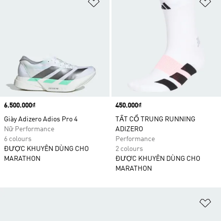
Add to Wishlist
Ad
Price
6.500.000₫
Price
450.000₫
Giày Adizero Adios Pro 4
TẤT CỔ TRUNG RUNNING
Nữ Performance
ADIZERO
6 colours
Performance
ĐƯỢC KHUYÊN DÙNG CHO
2 colours
MARATHON
ĐƯỢC KHUYÊN DÙNG CHO
MARATHON
Ad