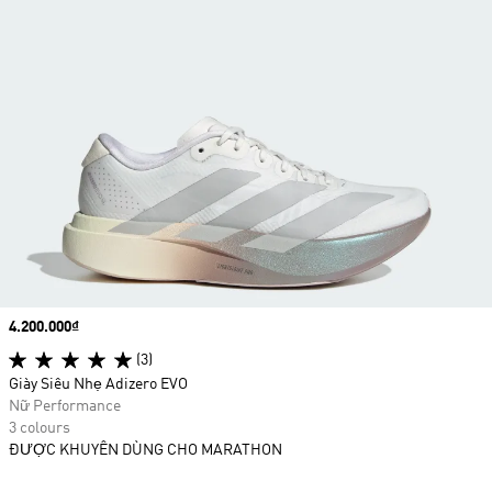
Price
4.200.000₫
(3)
Giày Siêu Nhẹ Adizero EVO
Nữ Performance
3 colours
ĐƯỢC KHUYÊN DÙNG CHO MARATHON