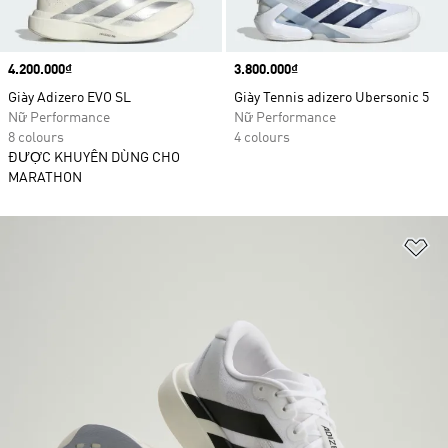
Price
4.200.000₫
Price
3.800.000₫
Giày Adizero EVO SL
Giày Tennis adizero Ubersonic 5
Nữ Performance
Nữ Performance
8 colours
4 colours
ĐƯỢC KHUYÊN DÙNG CHO
MARATHON
Ad