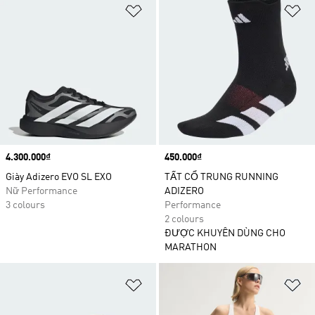
Add to Wishlist
Ad
Price
4.300.000₫
Price
450.000₫
Giày Adizero EVO SL EXO
TẤT CỔ TRUNG RUNNING
Nữ Performance
ADIZERO
3 colours
Performance
2 colours
ĐƯỢC KHUYÊN DÙNG CHO
MARATHON
Add to Wishlist
Ad