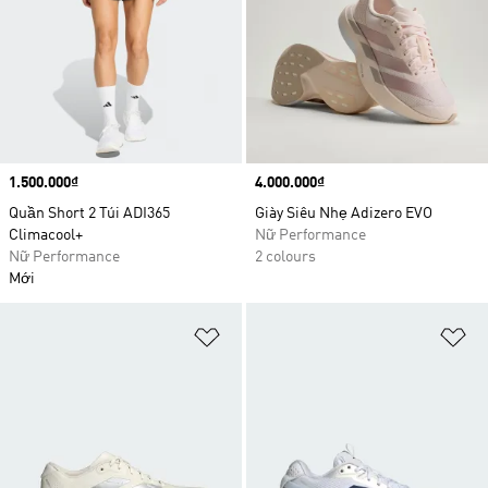
Price
1.500.000₫
Price
4.000.000₫
Quần Short 2 Túi ADI365
Giày Siêu Nhẹ Adizero EVO
Climacool+
Nữ Performance
Nữ Performance
2 colours
Mới
Add to Wishlist
Ad