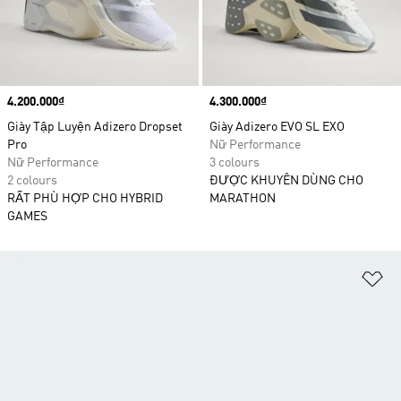
Price
4.200.000₫
Price
4.300.000₫
Giày Tập Luyện Adizero Dropset
Giày Adizero EVO SL EXO
Pro
Nữ Performance
Nữ Performance
3 colours
2 colours
ĐƯỢC KHUYÊN DÙNG CHO
RẤT PHÙ HỢP CHO HYBRID
MARATHON
GAMES
Ad