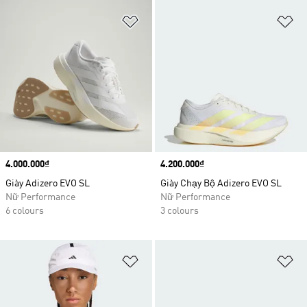
Add to Wishlist
Ad
Price
4.000.000₫
Price
4.200.000₫
Giày Adizero EVO SL
Giày Chạy Bộ Adizero EVO SL
Nữ Performance
Nữ Performance
6 colours
3 colours
Add to Wishlist
Ad