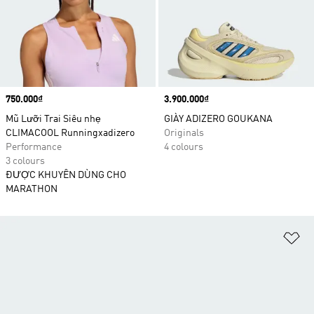
Price
750.000₫
Price
3.900.000₫
Mũ Lưỡi Trai Siêu nhẹ
GIÀY ADIZERO GOUKANA
CLIMACOOL Runningxadizero
Originals
Performance
4 colours
3 colours
ĐƯỢC KHUYÊN DÙNG CHO
MARATHON
Ad