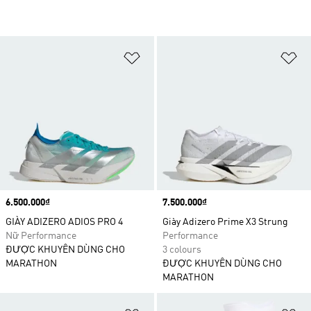
Add to Wishlist
Ad
Price
6.500.000₫
Price
7.500.000₫
GIÀY ADIZERO ADIOS PRO 4
Giày Adizero Prime X3 Strung
Nữ Performance
Performance
ĐƯỢC KHUYÊN DÙNG CHO
3 colours
MARATHON
ĐƯỢC KHUYÊN DÙNG CHO
MARATHON