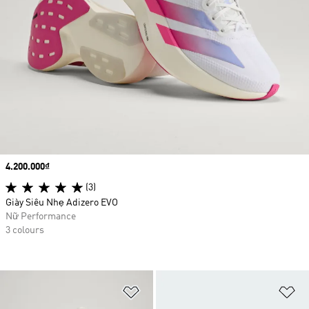
Price
4.200.000₫
(3)
Giày Siêu Nhẹ Adizero EVO
Nữ Performance
3 colours
Add to Wishlist
Ad