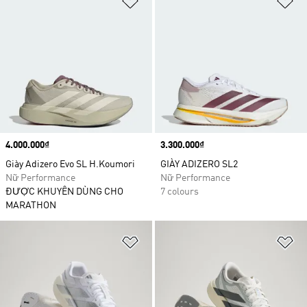
Price
4.000.000₫
Price
3.300.000₫
Giày Adizero Evo SL H.Koumori
GIÀY ADIZERO SL2
Nữ Performance
Nữ Performance
ĐƯỢC KHUYÊN DÙNG CHO
7 colours
MARATHON
Add to Wishlist
Ad