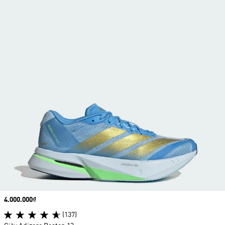
Price
4.000.000₫
(137)