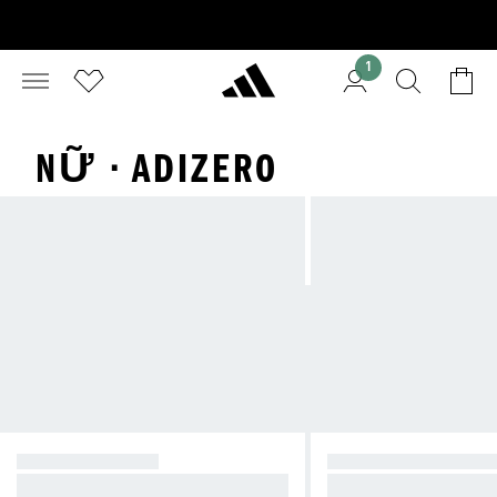
1
NỮ · ADIZERO
SIÊU THOẢI MÁI
SIÊU NĂNG LƯỢN
Supernova — sự thoải mái và ổn đị
Ultraboost — lớp đệm