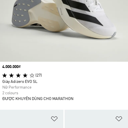
Price
4.000.000₫
(27)
Giày Adizero EVO SL
Nữ Performance
2 colours
ĐƯỢC KHUYÊN DÙNG CHO MARATHON
Add to Wishlist
Ad