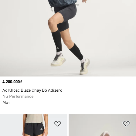
Price
4.200.000₫
Áo Khoác Blaze Chạy Bộ Adizero
Nữ Performance
Mới
Add to Wishlist
Ad