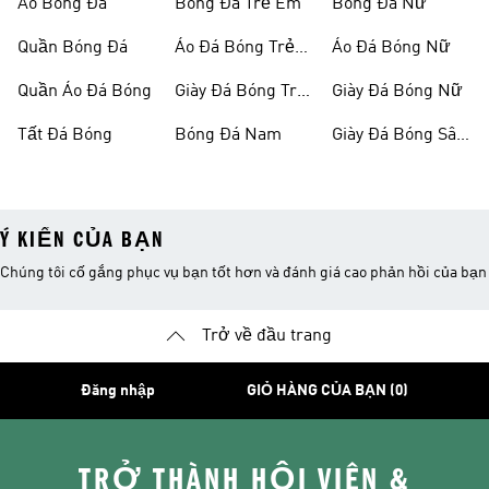
Áo Bóng Đá
Bóng Đá Trẻ Em
Bóng Đá Nữ
Quần Bóng Đá
Áo Đá Bóng Trẻ
Áo Đá Bóng Nữ
Em
Quần Áo Đá Bóng
Giày Đá Bóng Trẻ
Giày Đá Bóng Nữ
Em
Tất Đá Bóng
Bóng Đá Nam
Giày Đá Bóng Sân
Cỏ Nhân Tạo
Ý KIẾN CỦA BẠN
Chúng tôi cố gắng phục vụ bạn tốt hơn và đánh giá cao phản hồi của bạn
Trở về đầu trang
Đăng nhập
GIỎ HÀNG CỦA BẠN (0)
TRỞ THÀNH HỘI VIÊN &