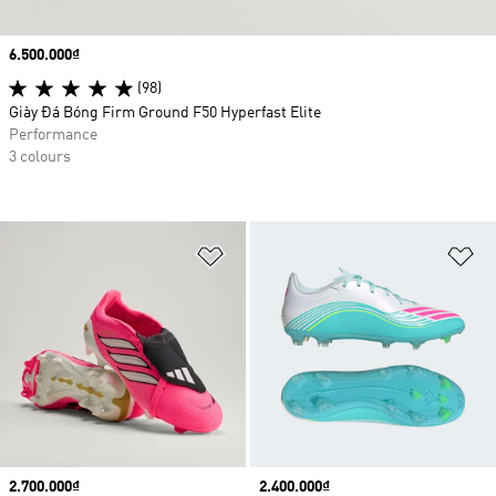
Price
6.500.000₫
(98)
Giày Đá Bóng Firm Ground F50 Hyperfast Elite
Performance
3 colours
Add to Wishlist
Ad
Price
2.700.000₫
Price
2.400.000₫