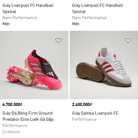
Giày Liverpool FC Handball
Giày Liverpool FC Handball
Spezial
Spezial
Nam Performance
Nam Performance
Mới
Mới
Add to Wishlist
Ad
Price
6.700.000₫
Price
2.400.000₫
Giày Đá Bóng Firm Ground
Giày Samba Liverpool FC
Predator Elite Lưỡi Gà Gập
Performance
Performance
2 colours