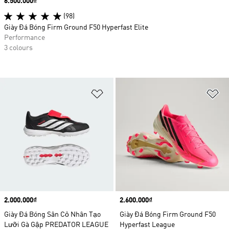
Price
6.500.000₫
(98)
Giày Đá Bóng Firm Ground F50 Hyperfast Elite
Performance
3 colours
Add to Wishlist
Ad
Price
2.000.000₫
Price
2.600.000₫
Giày Đá Bóng Sân Cỏ Nhân Tạo
Giày Đá Bóng Firm Ground F50
Lưỡi Gà Gập PREDATOR LEAGUE
Hyperfast League