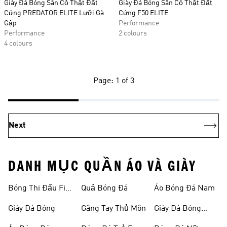
Giày Đá Bóng Sân Cỏ Thật Đất
Giày Đá Bóng Sân Cỏ Thật Đất
Cứng PREDATOR ELITE Lưỡi Gà
Cứng F50 ELITE
Gập
Performance
Performance
2 colours
4 colours
Page: 1 of 3
Next
DANH MỤC QUẦN ÁO VÀ GIÀY
Bóng Thi Đấu Fifa
Quả Bóng Đá
Áo Bóng Đá Nam
World Cup 26™
Giày Đá Bóng
Găng Tay Thủ Môn
Giày Đá Bóng
Nam