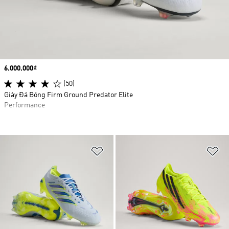
Price
6.000.000₫
(50)
Giày Đá Bóng Firm Ground Predator Elite
Performance
Add to Wishlist
Ad