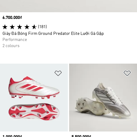
Price
6.700.000₫
(181)
Giày Đá Bóng Firm Ground Predator Elite Lưỡi Gà Gập
Performance
2 colours
Add to Wishlist
Ad