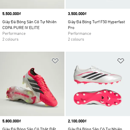
Price
5.500.000₫
Price
3.500.000₫
Giày Đá Bóng Sân Cỏ Tự Nhiên
Giày Đá Bóng Turf F50 Hyperfast
COPA PURE IV ELITE
Pro
Performance
Performance
2 colours
2 colours
Add to Wishlist
Ad
Price
5.800.000₫
Price
2.100.000₫
Giày Đá Bóng Sân Cỏ Thật Đất
Giày Đá Bóng Sân Cỏ Tự Nhiên