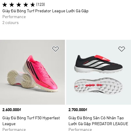
(123)
Giày Đá Bóng Turf Predator League Lưỡi Gà Gập
Performance
2 colours
Add to Wishlist
Ad
Price
2.600.000₫
Price
2.700.000₫
Giày Đá Bóng Turf F50 Hyperfast
Giày Đá Bóng Sân Cỏ Nhân Tạo
League
Lưỡi Gà Gập PREDATOR LEAGUE
Performance
Performance