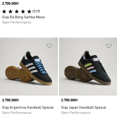
Price
2.700.000₫
(519)
Giày Đá Bóng Samba Messi
Nam Performance
Add to Wishlist
Ad
Price
2.700.000₫
Price
2.700.000₫
Giày Argentina Handball Spezial
Giày Japan Handball Spezial
Nam Performance
Nam Performance