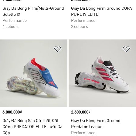
Price
1.000.000₫
Price
5.500.000₫
Giày Đá Bóng Firm/Multi-Ground
Giày Đá Bóng Firm Ground COPA
Goletto IX
PURE IV ELITE
Performance
Performance
4 colours
2 colours
Add to Wishlist
Ad
Price
6.000.000₫
Price
2.600.000₫
Giày Đá Bóng Sân Cỏ Thật Đất
Giày Đá Bóng Firm Ground
Cứng PREDATOR ELITE Lưỡi Gà
Predator League
Gập
Performance