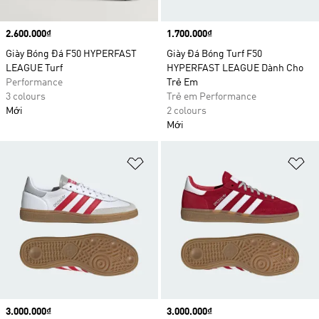
Price
2.600.000₫
Price
1.700.000₫
Giày Bóng Đá F50 HYPERFAST
Giày Đá Bóng Turf F50
LEAGUE Turf
HYPERFAST LEAGUE Dành Cho
Performance
Trẻ Em
3 colours
Trẻ em Performance
Mới
2 colours
Mới
Add to Wishlist
Ad
Price
3.000.000₫
Price
3.000.000₫