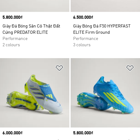
Price
5.800.000₫
Price
6.500.000₫
Giày Đá Bóng Sân Cỏ Thật Đất
Giày Bóng Đá F50 HYPERFAST
Cứng PREDATOR ELITE
ELITE Firm Ground
Performance
Performance
2 colours
3 colours
Add to Wishlist
Ad
Price
6.000.000₫
Price
5.800.000₫