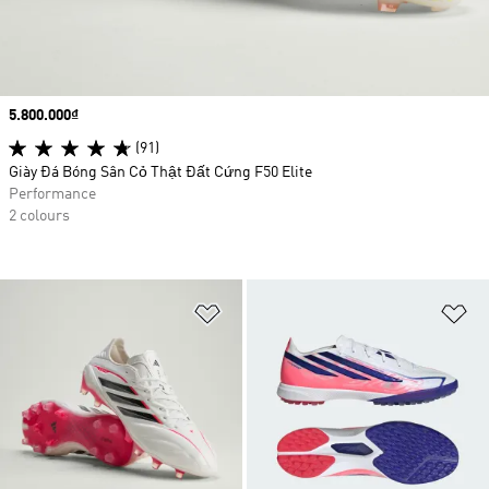
Price
5.800.000₫
(91)
Giày Đá Bóng Sân Cỏ Thật Đất Cứng F50 Elite
Performance
2 colours
Add to Wishlist
Ad