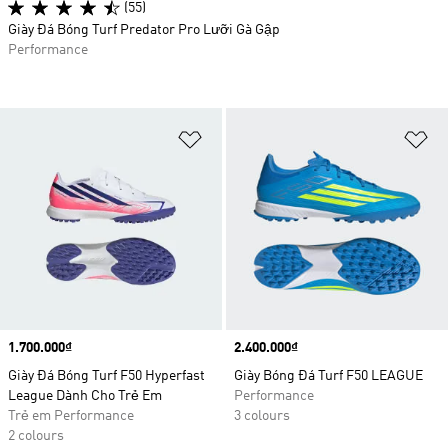
(55)
Giày Đá Bóng Turf Predator Pro Lưỡi Gà Gập
Performance
Add to Wishlist
Ad
Price
1.700.000₫
Price
2.400.000₫
Giày Đá Bóng Turf F50 Hyperfast
Giày Bóng Đá Turf F50 LEAGUE
League Dành Cho Trẻ Em
Performance
Trẻ em Performance
3 colours
2 colours