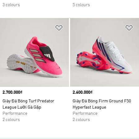
3 colours
5 colours
Add to Wishlist
Ad
Price
2.700.000₫
Price
2.600.000₫
Giày Đá Bóng Turf Predator
Giày Đá Bóng Firm Ground F50
League Lưỡi Gà Gập
Hyperfast League
Performance
Performance
2 colours
2 colours