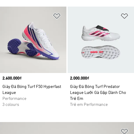
Add to Wishlist
Ad
Price
2.600.000₫
Price
2.000.000₫
Giày Đá Bóng Turf F50 Hyperfast
Giày Đá Bóng Turf Predator
League
League Lưỡi Gà Gập Dành Cho
Performance
Trẻ Em
3 colours
Trẻ em Performance
Ad