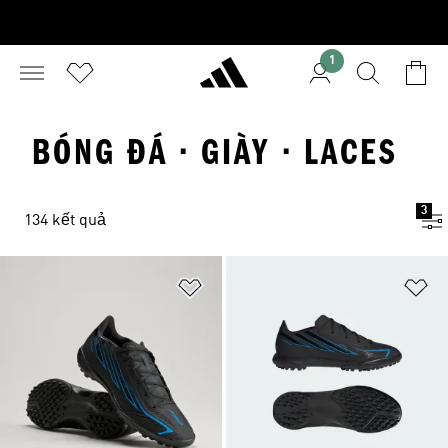
1
BÓNG ĐÁ · GIÀY · LACES
3
134 kết quả
Add to Wishlist
Ad