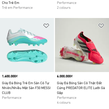
Cho Trẻ Em
Performance
Trẻ em Performance
2 colours
Add to Wishlist
Ad
Price
1.600.000₫
Price
6.000.000₫
Giày Đá Bóng Trẻ Em Sân Cỏ Tự
Giày Đá Bóng Sân Cỏ Thật Đất
Nhiên/Nhiều Mặt Sân F50 MESSI
Cứng PREDATOR ELITE Lưỡi Gà
CLUB
Gập
Performance
Performance
4 colours