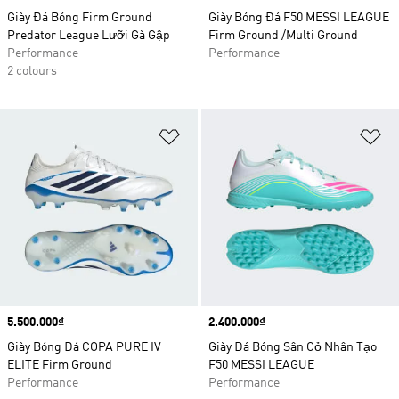
Giày Đá Bóng Firm Ground
Giày Bóng Đá F50 MESSI LEAGUE
Predator League Lưỡi Gà Gập
Firm Ground /Multi Ground
Performance
Performance
2 colours
Add to Wishlist
Ad
Price
5.500.000₫
Price
2.400.000₫
Giày Bóng Đá COPA PURE IV
Giày Đá Bóng Sân Cỏ Nhân Tạo
ELITE Firm Ground
F50 MESSI LEAGUE
Performance
Performance