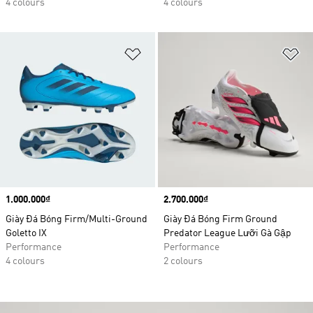
4 colours
4 colours
Add to Wishlist
Ad
Price
1.000.000₫
Price
2.700.000₫
Giày Đá Bóng Firm/Multi-Ground
Giày Đá Bóng Firm Ground
Goletto IX
Predator League Lưỡi Gà Gập
Performance
Performance
4 colours
2 colours