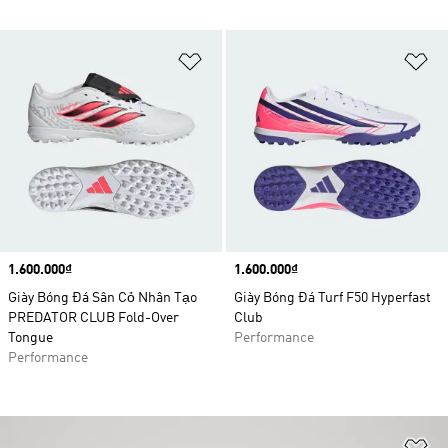
Add to Wishlist
Ad
Price
1.600.000₫
Price
1.600.000₫
Giày Bóng Đá Sân Cỏ Nhân Tạo
Giày Bóng Đá Turf F50 Hyperfast
PREDATOR CLUB Fold-Over
Club
Tongue
Performance
Performance
Ad