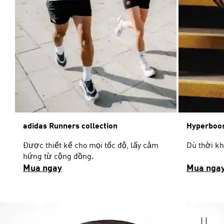
adidas Runners collection
Hyperboos
Được thiết kế cho mọi tốc độ, lấy cảm
Dù thời k
hứng từ cộng đồng.
Mua ngay
Mua nga