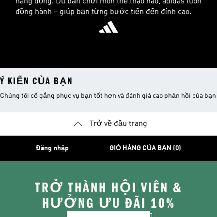
năng động. Dù bạn chơi môn thể thao nào, adidas luôn
đồng hành – giúp bạn từng bước tiến đến đỉnh cao.
Ý KIẾN CỦA BẠN
Chúng tôi cố gắng phục vụ bạn tốt hơn và đánh giá cao phản hồi của bạn
Trở về đầu trang
Đăng nhập
GIỎ HÀNG CỦA BẠN (0)
TRỞ THÀNH HỘI VIÊN &
HƯỞNG ƯU ĐÃI 10%