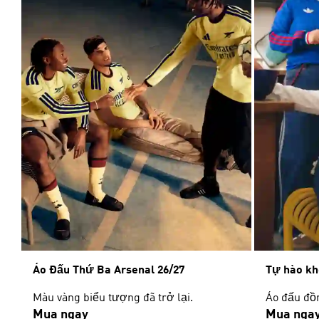
Áo Đấu Thứ Ba Arsenal 26/27
Tự hào kh
Màu vàng biểu tượng đã trở lại.
Áo đấu đồn
Mua ngay
Mua nga