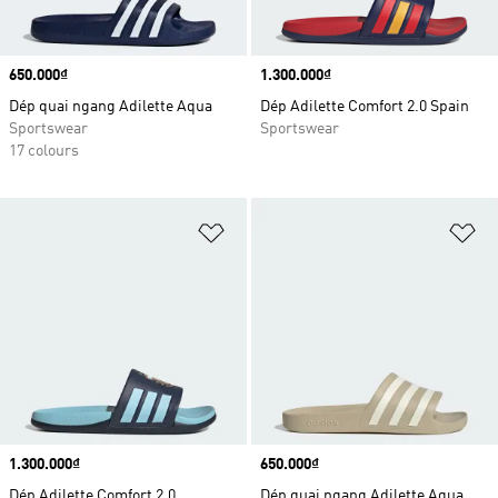
Price
650.000₫
Price
1.300.000₫
Dép quai ngang Adilette Aqua
Dép Adilette Comfort 2.0 Spain
Sportswear
Sportswear
17 colours
Add to Wishlist
Ad
Price
1.300.000₫
Price
650.000₫
Dép Adilette Comfort 2.0
Dép quai ngang Adilette Aqua