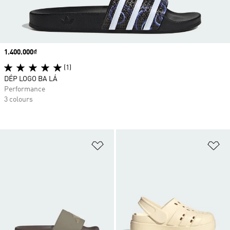
Price
1.400.000₫
(1)
DÉP LOGO BA LÁ
Performance
3 colours
Add to Wishlist
Ad