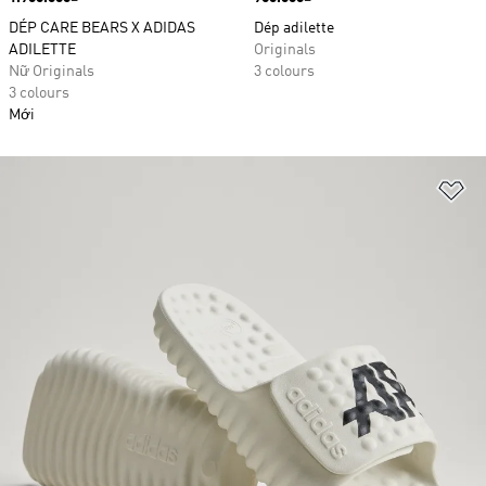
DÉP CARE BEARS X ADIDAS
Dép adilette
ADILETTE
Originals
Nữ Originals
3 colours
3 colours
Mới
Ad