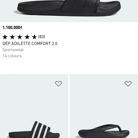
Price
1.100.000₫
(83)
DÉP ADILETTE COMFORT 2.0
Sportswear
14 colours
Add to Wishlist
Ad