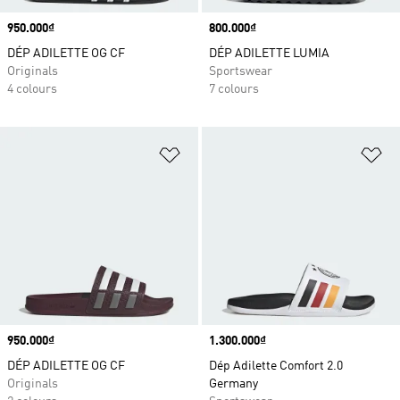
Price
950.000₫
Price
800.000₫
DÉP ADILETTE OG CF
DÉP ADILETTE LUMIA
Originals
Sportswear
4 colours
7 colours
Add to Wishlist
Ad
Price
950.000₫
Price
1.300.000₫
DÉP ADILETTE OG CF
Dép Adilette Comfort 2.0
Originals
Germany