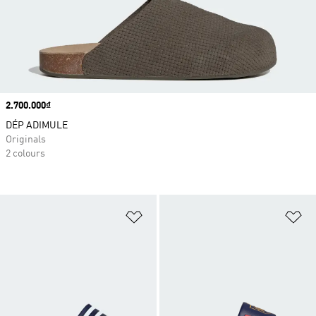
Price
2.700.000₫
DÉP ADIMULE
Originals
2 colours
Add to Wishlist
Ad