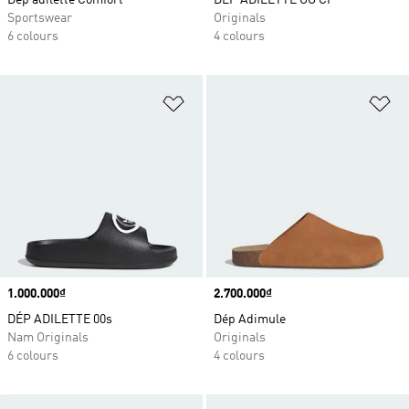
Sportswear
Originals
6 colours
4 colours
Add to Wishlist
Ad
Price
1.000.000₫
Price
2.700.000₫
DÉP ADILETTE 00s
Dép Adimule
Nam Originals
Originals
6 colours
4 colours