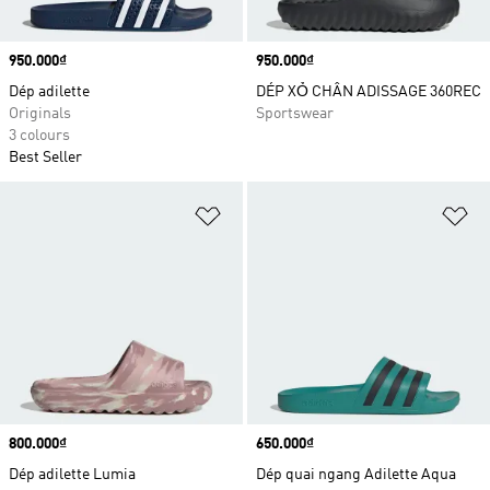
Price
950.000₫
Price
950.000₫
Dép adilette
DÉP XỎ CHÂN ADISSAGE 360REC
Originals
Sportswear
3 colours
Best Seller
Add to Wishlist
Ad
Price
800.000₫
Price
650.000₫
Dép adilette Lumia
Dép quai ngang Adilette Aqua