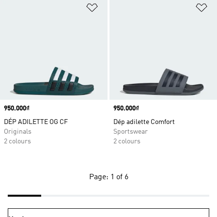
Add to Wishlist
Ad
Price
950.000₫
Price
950.000₫
DÉP ADILETTE OG CF
Dép adilette Comfort
Originals
Sportswear
2 colours
2 colours
Page: 1 of 6