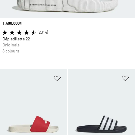
Price
1.400.000₫
(2314)
Dép adilette 22
Originals
3 colours
Add to Wishlist
Ad