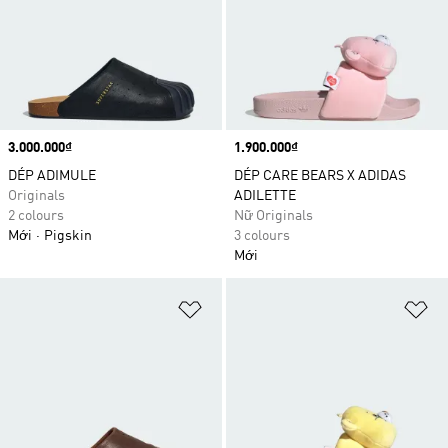
Price
3.000.000₫
Price
1.900.000₫
DÉP ADIMULE
DÉP CARE BEARS X ADIDAS
Originals
ADILETTE
2 colours
Nữ Originals
Mới
Pigskin
3 colours
Mới
Add to Wishlist
Ad