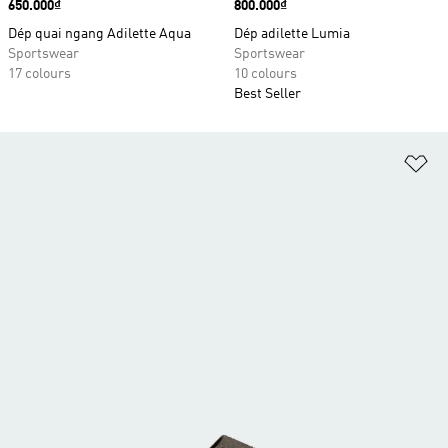
Price
650.000₫
Price
800.000₫
Dép quai ngang Adilette Aqua
Dép adilette Lumia
Sportswear
Sportswear
17 colours
10 colours
Best Seller
Ad