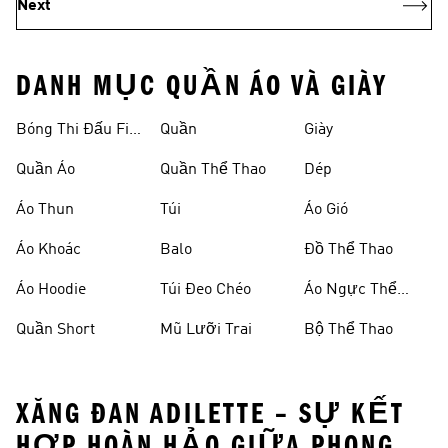
Next
DANH MỤC QUẦN ÁO VÀ GIÀY
Bóng Thi Đấu Fifa
Quần
Giày
World Cup 26™
Quần Áo
Quần Thể Thao
Dép
Áo Thun
Túi
Áo Gió
Áo Khoác
Balo
Đồ Thể Thao
Áo Hoodie
Túi Đeo Chéo
Áo Ngực Thể
Thao
Quần Short
Mũ Lưỡi Trai
Bộ Thể Thao
XĂNG ĐAN ADILETTE – SỰ KẾT
HỢP HOÀN HẢO GIỮA PHONG