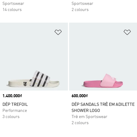
Sportswear
Sportswear
14 colours
2 colours
Add to Wishlist
Ad
Price
1.400.000₫
Price
600.000₫
DÉP TREFOIL
DÉP SANDALS TRẺ EM ADILETTE
Performance
SHOWER LOGO
3 colours
Trẻ em Sportswear
2 colours