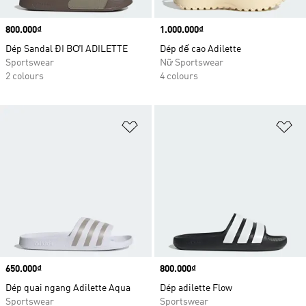
Price
800.000₫
Price
1.000.000₫
Dép Sandal ĐI BƠI ADILETTE
Dép đế cao Adilette
Sportswear
Nữ Sportswear
2 colours
4 colours
Add to Wishlist
Ad
Price
650.000₫
Price
800.000₫
Dép quai ngang Adilette Aqua
Dép adilette Flow
Sportswear
Sportswear