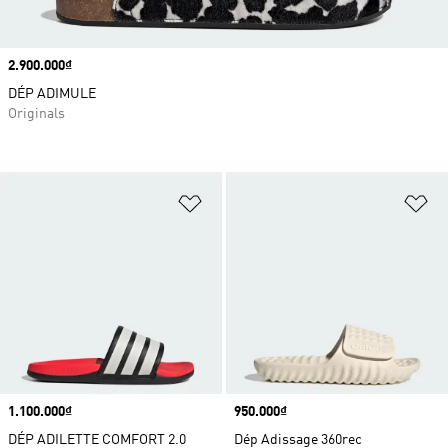
Price
2.900.000₫
DÉP ADIMULE
Originals
Add to Wishlist
Ad
Price
1.100.000₫
Price
950.000₫
DÉP ADILETTE COMFORT 2.0
Dép Adissage 360rec