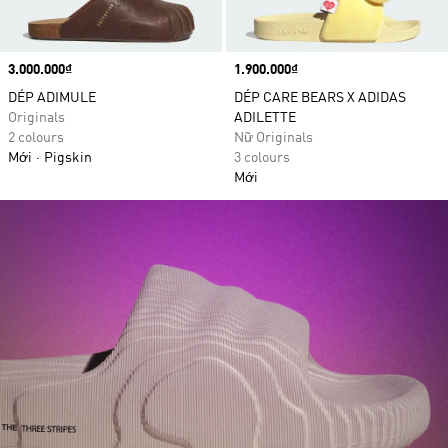
Price
3.000.000₫
Price
1.900.000₫
DÉP ADIMULE
DÉP CARE BEARS X ADIDAS
Originals
ADILETTE
2 colours
Nữ Originals
Mới
Pigskin
3 colours
Mới