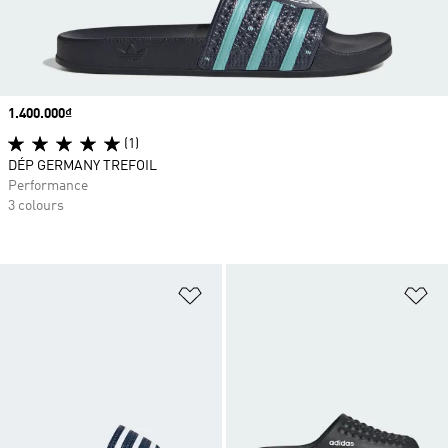
Price
1.400.000₫
(1)
DÉP GERMANY TREFOIL
Performance
3 colours
Add to Wishlist
Ad