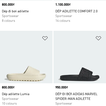
Price
800.000₫
Price
1.100.000₫
Dép đi bơi adilette
DÉP ADILETTE COMFORT 2.0
Sportswear
Sportswear
8 colours
14 colours
Add to Wishlist
Ad
Price
800.000₫
Price
950.000₫
Dép adilette Lumia
DÉP ĐI BƠI ADIDAS MARVEL
Sportswear
SPIDER-MAN ADILETTE
10 colours
Sportswear