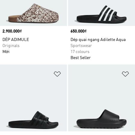
Price
2.900.000₫
Price
650.000₫
DÉP ADIMULE
Dép quai ngang Adilette Aqua
Originals
Sportswear
Mới
17 colours
Best Seller
Add to Wishlist
Ad