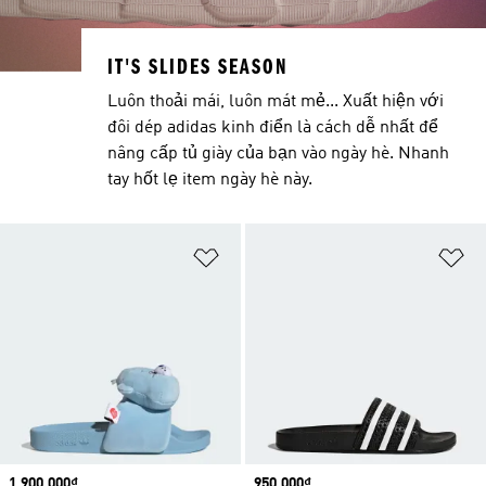
IT'S SLIDES SEASON
Luôn thoải mái, luôn mát mẻ... Xuất hiện với
đôi dép adidas kinh điển là cách dễ nhất để
nâng cấp tủ giày của bạn vào ngày hè. Nhanh
tay hốt lẹ item ngày hè này.
Add to Wishlist
Ad
Price
1.900.000₫
Price
950.000₫