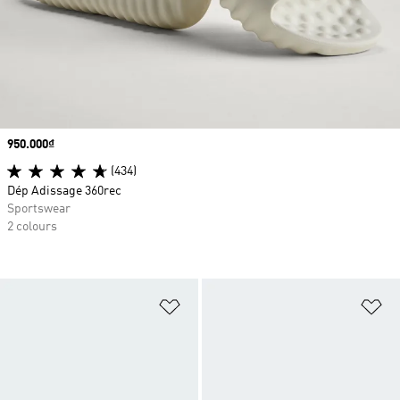
Price
950.000₫
(434)
Dép Adissage 360rec
Sportswear
2 colours
Add to Wishlist
Ad