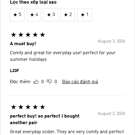
Lọc theo xếp loại sao
5
4
3
2
1
August 3, 2026
A must buy!
Comfy and great for everyday use! perfect for your
summer holidays
L23F
Đọc thêm
0
0
Báo cáo đánh giá
August 2, 2026
perfect buy! so perfect I bought
another pair
Great everyday slider. They are very comfy and perfect