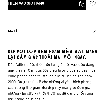
THÊM VÀO GIỎ HÀNG
Mô tả
DÉP VỚI LỚP ĐỆM FOAM MỀM MẠI, MANG
LẠI CẢM GIÁC THOẢI MÁI MỖI NGÀY.
Dép Adilette 00s thổi một làn gió mới vào kiểu dáng
giày trainer Campus 00s biểu tượng của adidas, hòa
cùng phong cách trượt ván đặc trưng những năm
2000. Được thiết kế cho những ai yêu thích phong
cách sống thư giãn, đôi dép này mang vẻ đơn giản
nhưng vẫn cực kỳ thời thượng, dễ dàng phối cùng
mọi trang phục casual.