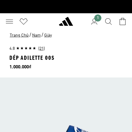
1
/
/
Trang Chủ
Nam
Giày
4.8
(21)
DÉP ADILETTE 00S
Giá
1.000.000₫