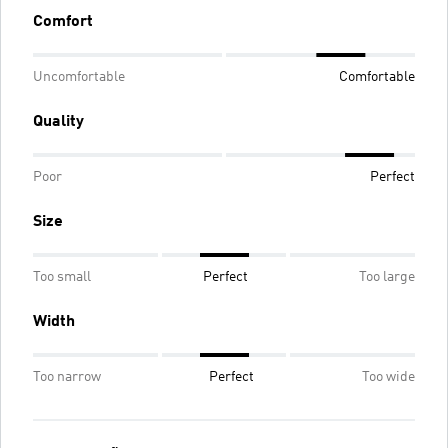
Comfort
Uncomfortable
Comfortable
Quality
Poor
Perfect
Size
Too small
Perfect
Too large
Width
Too narrow
Perfect
Too wide