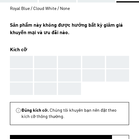
Royal Blue / Cloud White / None
Sản phẩm này không được hưởng bất kỳ giảm giá
khuyến mại và ưu đãi nào.
Kích cỡ
AAA
AAA
AAA
AAA
AAA
AAA
AAA
AAA
AAA
AAA
AAA
AAA
AAA
Đúng kích cỡ.
Chúng tôi khuyên bạn nên đặt theo
kích cỡ thông thường.