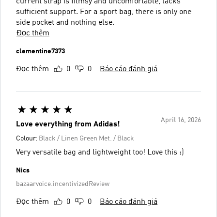
current strap is filmsy and uncomfortable, lacks
sufficient support. For a sport bag, there is only one
side pocket and nothing else.
Đọc thêm
clementine7373
Đọc thêm
0
0
Báo cáo đánh giá
April 16, 2026
Love everything from Adidas!
Colour:
Black / Linen Green Met. / Black
Very versatile bag and lightweight too! Love this :)
Nics
bazaarvoice.incentivizedReview
Đọc thêm
0
0
Báo cáo đánh giá