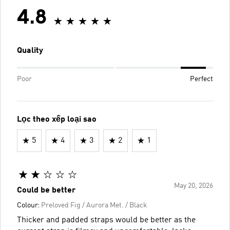
4.8
Quality
Poor
Perfect
Lọc theo xếp loại sao
5
4
3
2
1
May 20, 2026
Could be better
Colour:
Preloved Fig / Aurora Met. / Black
Thicker and padded straps would be better as the