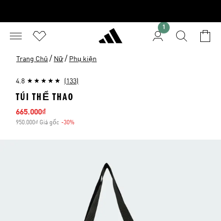
1
/
/
Trang Chủ
Nữ
Phụ kiện
4.8
(133)
TÚI THỂ THAO
Giá bán
665.000₫
950.000₫ Giá gốc
-30%
Giảm giá