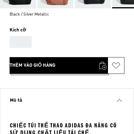
Black / Silver Metallic
Kích cỡ
AAA
THÊM VÀO GIỎ HÀNG
Mô tả
CHIẾC TÚI THỂ THAO ADIDAS ĐA NĂNG CÓ
SỬ DỤNG CHẤT LIỆU TÁI CHẾ.