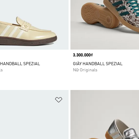
Price
3.300.000₫
 HANDBALL SPEZIAL
GIÀY HANDBALL SPEZIAL
ls
Nữ Originals
t
Add to Wishlist