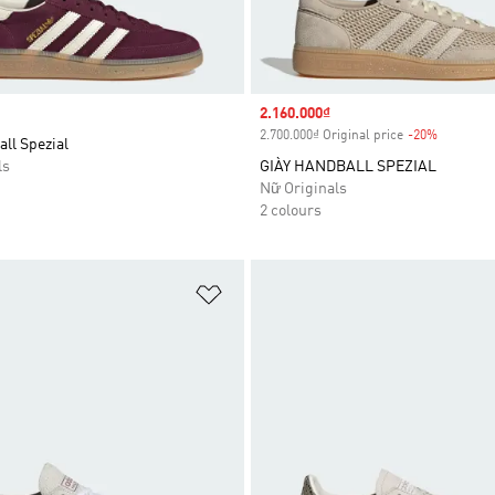
Sale price
2.160.000₫
2.700.000₫ Original price
-20%
Discount
ll Spezial
ls
GIÀY HANDBALL SPEZIAL
Nữ Originals
2 colours
t
Add to Wishlist