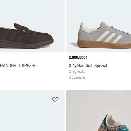
Price
2.800.000₫
 HANDBALL SPEZIAL
Giày Handball Spezial
Originals
3 colours
t
Add to Wishlist