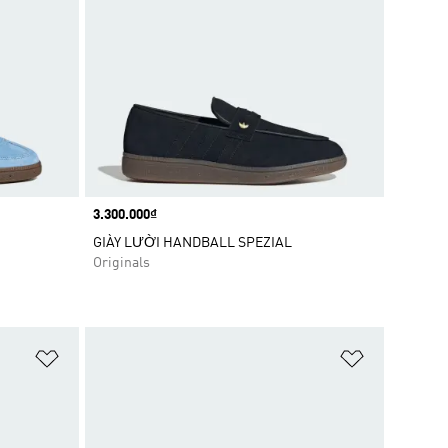
Price
3.300.000₫
GIÀY LƯỜI HANDBALL SPEZIAL
Originals
Add to Wishlist
Add to Wish