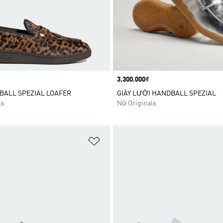
Price
3.300.000₫
BALL SPEZIAL LOAFER
GIÀY LƯỜI HANDBALL SPEZIAL
ls
Nữ Originals
t
Add to Wishlist