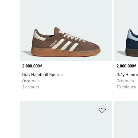
Price
2.800.000₫
Price
2.800.000₫
Giày Handball Spezial
Giày Handba
Originals
Originals
2 colours
10 colours
Add to Wishlis