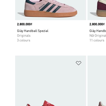
Price
2.800.000₫
Price
2.800.000₫
Giày Handball Spezial
Giày Handba
Originals
Nữ Origina
3 colours
11 colours
Add to Wishlis