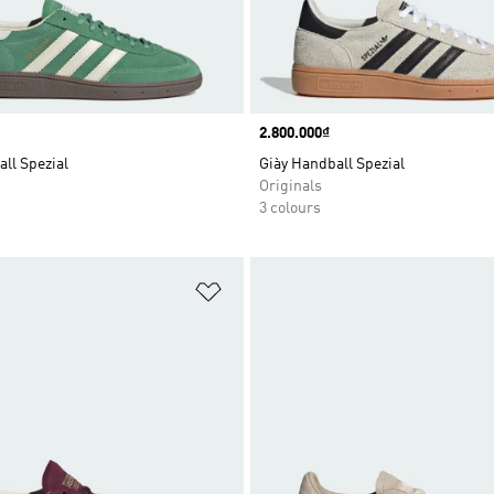
Price
2.800.000₫
ll Spezial
Giày Handball Spezial
Originals
3 colours
t
Add to Wishlist