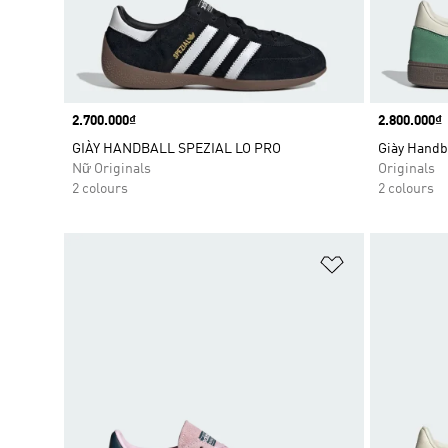
Price
2.700.000₫
Price
2.800.000₫
GIÀY HANDBALL SPEZIAL LO PRO
Giày Handba
Nữ Originals
Originals
2 colours
2 colours
Add to Wishlis