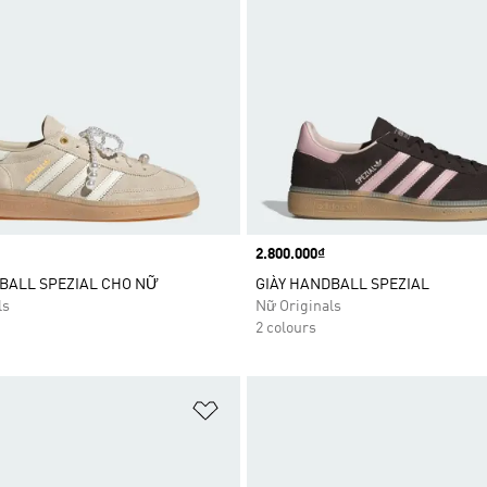
Price
2.800.000₫
BALL SPEZIAL CHO NỮ
GIÀY HANDBALL SPEZIAL
ls
Nữ Originals
2 colours
t
Add to Wishlist