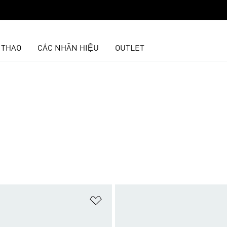
 THAO
CÁC NHÃN HIỆU
OUTLET
t
Add to Wishlist