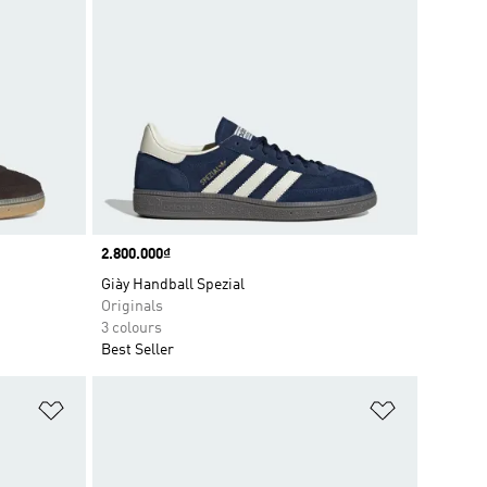
Price
2.800.000₫
Giày Handball Spezial
Originals
3 colours
Best Seller
Add to Wishlist
Add to Wish