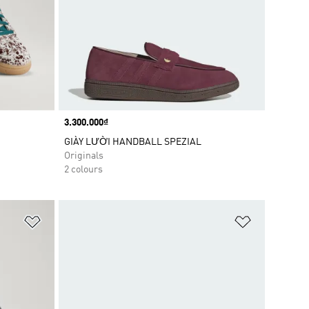
Price
3.300.000₫
GIÀY LƯỜI HANDBALL SPEZIAL
Originals
2 colours
Add to Wishlist
Add to Wish