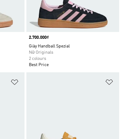
Price
2.700.000₫
Giày Handball Spezial
Nữ Originals
2 colours
Best Price
Add to Wishlist
Add to Wish