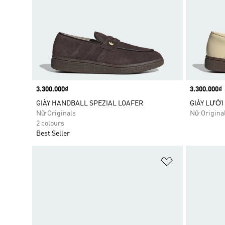
Price
3.300.000₫
Price
3.300.000₫
GIÀY HANDBALL SPEZIAL LOAFER
GIÀY LƯỜI
Nữ Originals
Nữ Origina
2 colours
Best Seller
Add to Wishlis