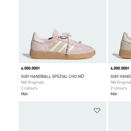
Price
4.000.000₫
Price
4.000.000₫
GIÀY HANDBALL SPEZIAL CHO NỮ
GIÀY HAND
Nữ Originals
Nữ Origina
2 colours
2 colours
Mới
Mới
Add to Wishlis