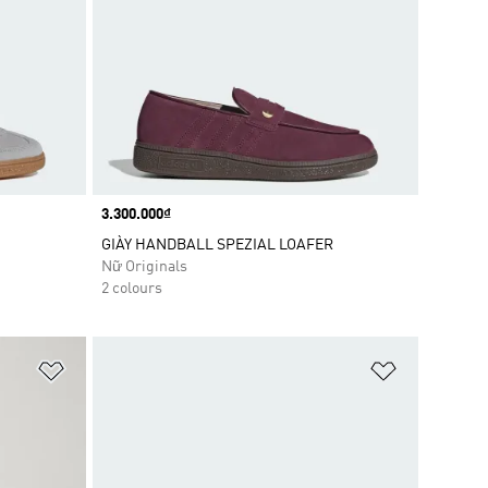
Price
3.300.000₫
GIÀY HANDBALL SPEZIAL LOAFER
Nữ Originals
2 colours
Add to Wishlist
Add to Wish