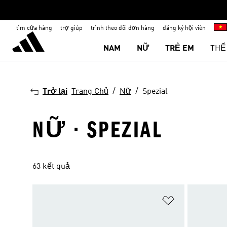
tìm cửa hàng
trợ giúp
trình theo dõi đơn hàng
đăng ký hội viên
NAM
NỮ
TRẺ EM
THỂ
Trở lại
Trang Chủ
Nữ
Spezial
NỮ · SPEZIAL
63 kết quả
Add to Wishlis