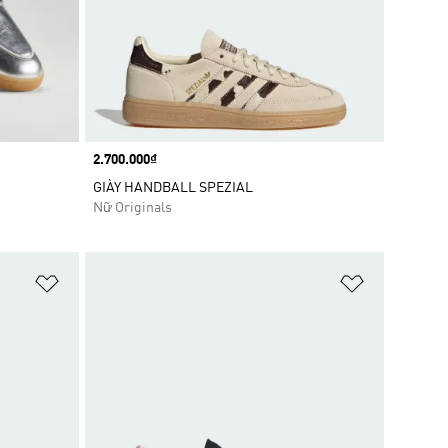
Price
2.700.000₫
GIÀY HANDBALL SPEZIAL
Nữ Originals
Add to Wishlist
Add to Wish