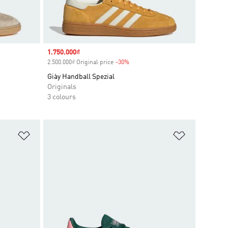
Sale price
1.750.000₫
2.500.000₫ Original price
-30%
Discount
Giày Handball Spezial
Originals
3 colours
Add to Wishlist
Add to Wish