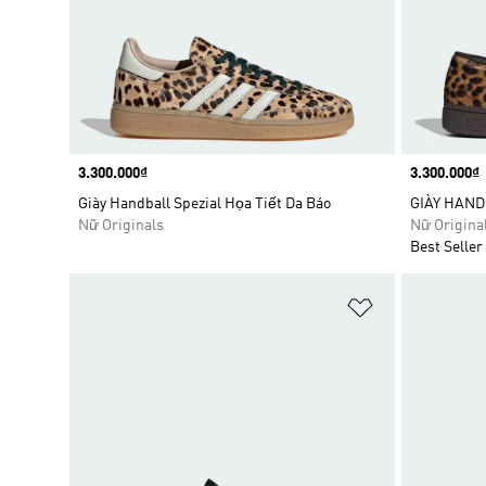
Price
3.300.000₫
Price
3.300.000₫
Giày Handball Spezial Họa Tiết Da Báo
GIÀY HAND
Nữ Originals
Nữ Origina
Best Seller
Add to Wishlis