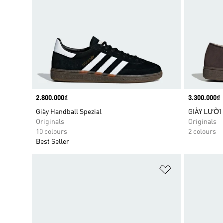
Price
2.800.000₫
Price
3.300.000₫
Giày Handball Spezial
GIÀY LƯỜI
Originals
Originals
10 colours
2 colours
Best Seller
Add to Wishlis