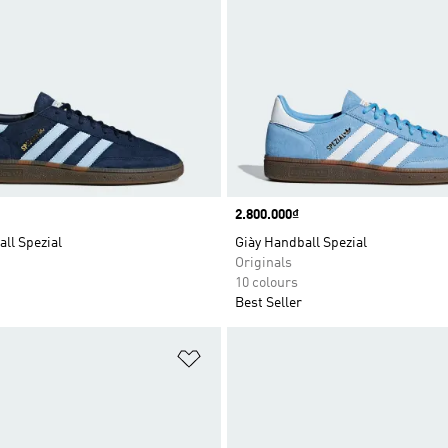
Price
2.800.000₫
ll Spezial
Giày Handball Spezial
Originals
10 colours
Best Seller
t
Add to Wishlist