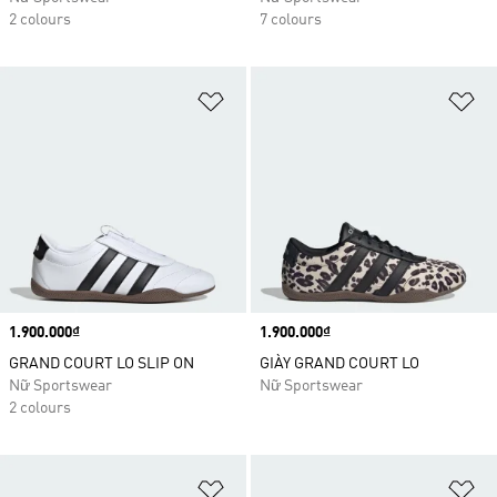
2 colours
7 colours
Add to Wishlist
Ad
Price
1.900.000₫
Price
1.900.000₫
GRAND COURT LO SLIP ON
GIÀY GRAND COURT LO
Nữ Sportswear
Nữ Sportswear
2 colours
Add to Wishlist
Ad