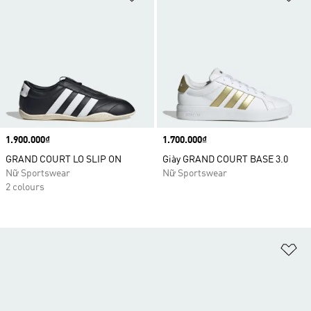
Price
1.900.000₫
Price
1.700.000₫
GRAND COURT LO SLIP ON
Giày GRAND COURT BASE 3.0
Nữ Sportswear
Nữ Sportswear
2 colours
Ad