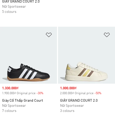
GIÀY GRAND COURT 2.0
Nữ Sportswear
5 colours
Add to Wishlist
Ad
Sale price
1.330.000₫
Sale price
1.000.000₫
1.900.000₫ Original price
-30%
Discount
2.000.000₫ Original price
-50%
Discount
Giày Cổ Thấp Grand Court
GIÀY GRAND COURT 2.0
Nữ Sportswear
Nữ Sportswear
7 colours
3 colours