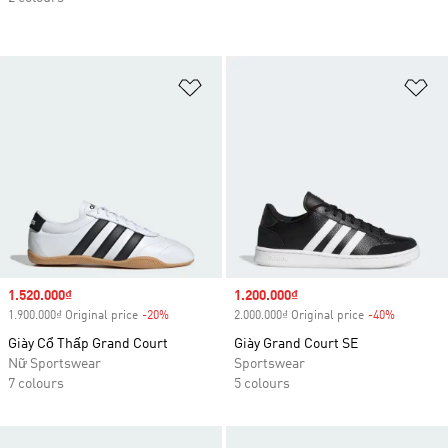
Add to Wishlist
Ad
Sale price
1.520.000₫
Sale price
1.200.000₫
1.900.000₫ Original price
-20%
Discount
2.000.000₫ Original price
-40%
Discount
Giày Cổ Thấp Grand Court
Giày Grand Court SE
Nữ Sportswear
Sportswear
7 colours
5 colours