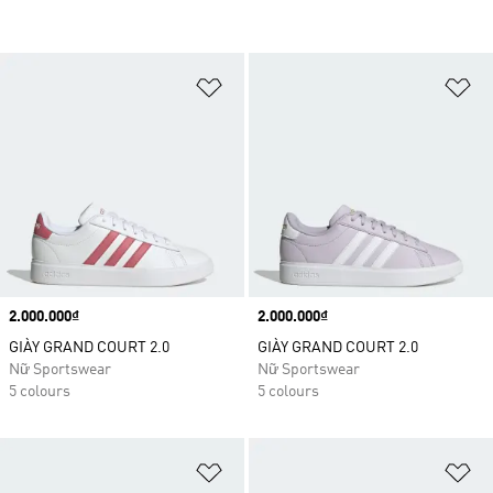
Add to Wishlist
Ad
Price
2.000.000₫
Price
2.000.000₫
GIÀY GRAND COURT 2.0
GIÀY GRAND COURT 2.0
Nữ Sportswear
Nữ Sportswear
5 colours
5 colours
Add to Wishlist
Ad