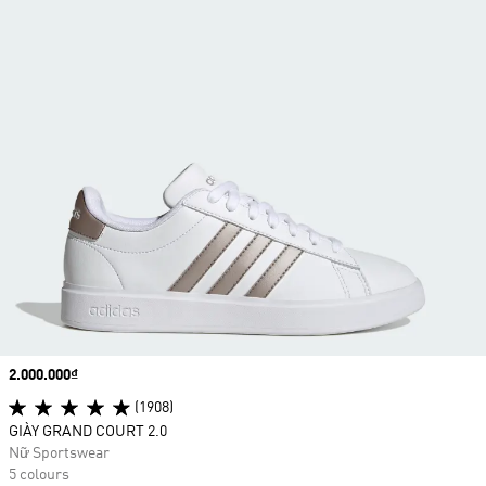
Price
2.000.000₫
(1908)
GIÀY GRAND COURT 2.0
Nữ Sportswear
5 colours