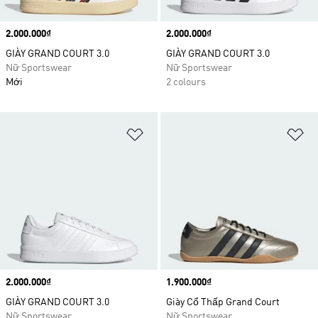
Price
2.000.000₫
Price
2.000.000₫
GIÀY GRAND COURT 3.0
GIÀY GRAND COURT 3.0
Nữ Sportswear
Nữ Sportswear
Mới
2 colours
Add to Wishlist
Ad
Price
2.000.000₫
Price
1.900.000₫
GIÀY GRAND COURT 3.0
Giày Cổ Thấp Grand Court
Nữ Sportswear
Nữ Sportswear