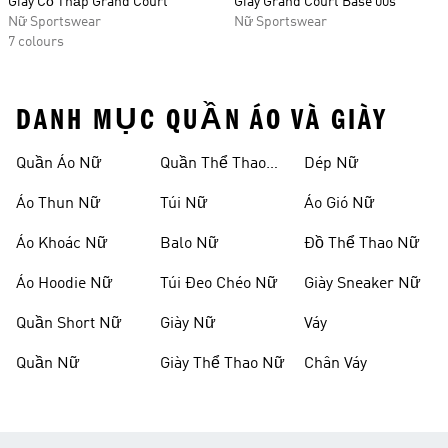
Giày Cổ Thấp Grand Court
Giày Grand Court Base 00s
Nữ Sportswear
Nữ Sportswear
7 colours
DANH MỤC QUẦN ÁO VÀ GIÀY
Quần Áo Nữ
Quần Thể Thao
Dép Nữ
Nữ
Áo Thun Nữ
Túi Nữ
Áo Gió Nữ
Áo Khoác Nữ
Balo Nữ
Đồ Thể Thao Nữ
Áo Hoodie Nữ
Túi Đeo Chéo Nữ
Giày Sneaker Nữ
Quần Short Nữ
Giày Nữ
Váy
Quần Nữ
Giày Thể Thao Nữ
Chân Váy