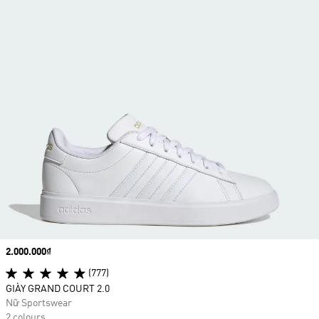
Price
2.000.000₫
(777)
GIÀY GRAND COURT 2.0
Nữ Sportswear
2 colours