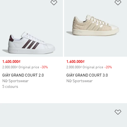
Add to Wishlist
Ad
Sale price
1.400.000₫
Sale price
1.600.000₫
2.000.000₫ Original price
-30%
Discount
2.000.000₫ Original price
-20%
Discount
GIÀY GRAND COURT 2.0
GIÀY GRAND COURT 3.0
Nữ Sportswear
Nữ Sportswear
5 colours
Ad