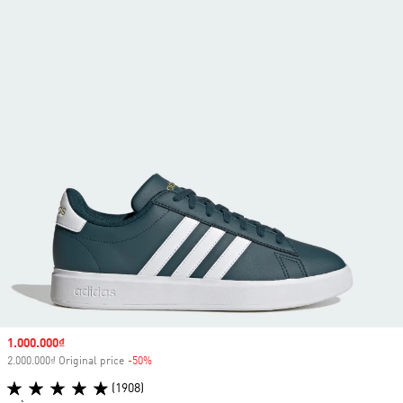
Sale price
1.000.000₫
2.000.000₫ Original price
-50%
Discount
(1908)