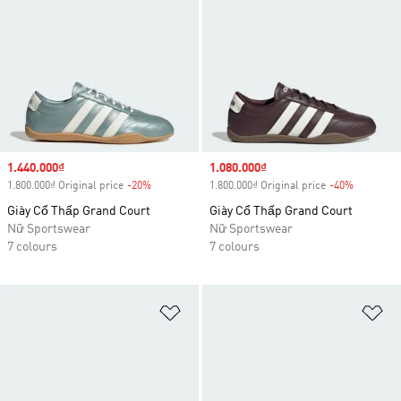
Sale price
1.440.000₫
Sale price
1.080.000₫
1.800.000₫ Original price
-20%
Discount
1.800.000₫ Original price
-40%
Discount
Giày Cổ Thấp Grand Court
Giày Cổ Thấp Grand Court
Nữ Sportswear
Nữ Sportswear
7 colours
7 colours
Add to Wishlist
Ad