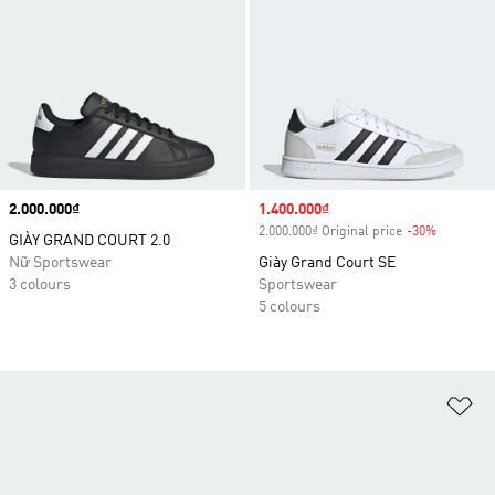
Price
2.000.000₫
Sale price
1.400.000₫
2.000.000₫ Original price
-30%
Discount
GIÀY GRAND COURT 2.0
Nữ Sportswear
Giày Grand Court SE
3 colours
Sportswear
5 colours
Ad