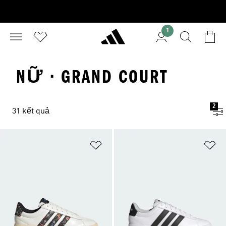
1
NỮ · GRAND COURT
2
31 kết quả
Add to Wishlist
Ad