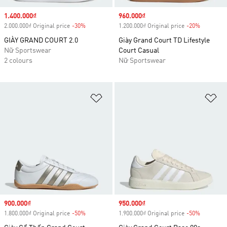
Sale price
1.400.000₫
Sale price
960.000₫
2.000.000₫ Original price
-30%
Discount
1.200.000₫ Original price
-20%
Discount
GIÀY GRAND COURT 2.0
Giày Grand Court TD Lifestyle
Nữ Sportswear
Court Casual
2 colours
Nữ Sportswear
Add to Wishlist
Ad
Sale price
900.000₫
Sale price
950.000₫
1.800.000₫ Original price
-50%
Discount
1.900.000₫ Original price
-50%
Discount