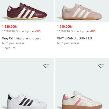
Sale price
1.330.000₫
Sale price
1.710.000₫
1.900.000₫ Original price
-30%
Discount
1.900.000₫ Original price
-10%
Discount
Giày Cổ Thấp Grand Court
GIÀY GRAND COURT LO
Nữ Sportswear
Nữ Sportswear
7 colours
Add to Wishlist
Ad