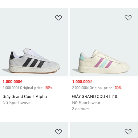
Add to Wishlist
Ad
Sale price
1.000.000₫
Sale price
1.000.000₫
2.000.000₫ Original price
-50%
Discount
2.000.000₫ Original price
-50%
Discount
Giày Grand Court Alpha
GIÀY GRAND COURT 2.0
Nữ Sportswear
Nữ Sportswear
3 colours
Add to Wishlist
Ad