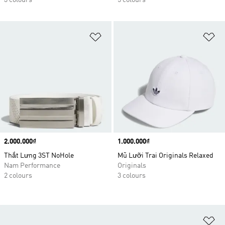
3 colours
5 colours
Add to Wishlist
Ad
Price
2.000.000₫
Price
1.000.000₫
Thắt Lưng 3ST NoHole
Mũ Lưỡi Trai Originals Relaxed
Nam Performance
Originals
2 colours
3 colours
Ad