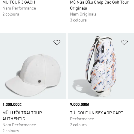
MŨ TOUR 3 GẠCH
Mũ Nửa Đầu Chóp Cao Golf Tour
Nam Performance
Originals
2 colours
Nam Originals
3 colours
Add to Wishlist
Ad
Price
1.300.000₫
Price
9.000.000₫
MŨ LƯỠI TRAI TOUR
TÚI GOLF UNISEX AOP CART
AUTHENTIC
Performance
Nam Performance
2 colours
2 colours