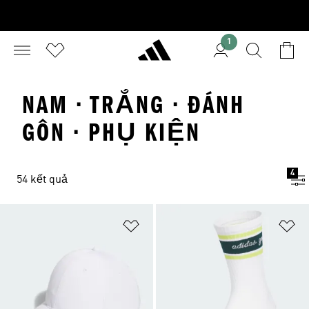
1
NAM · TRẮNG · ĐÁNH
GÔN · PHỤ KIỆN
4
54 kết quả
Add to Wishlist
Ad