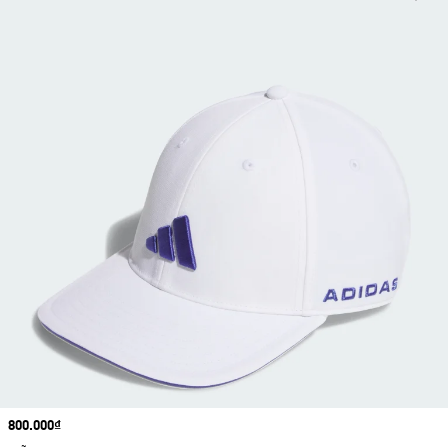
Price
800.000₫