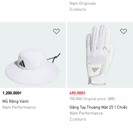
Nam Originals
3 colours
Add to Wishlist
Ad
Price
1.200.000₫
Sale price
490.000₫
700.000₫ Original price
-30%
Discount
Mũ Rộng Vành
Nam Performance
Găng Tay Thoáng Mát 25 1 Chiếc
Nam Performance
2 colours