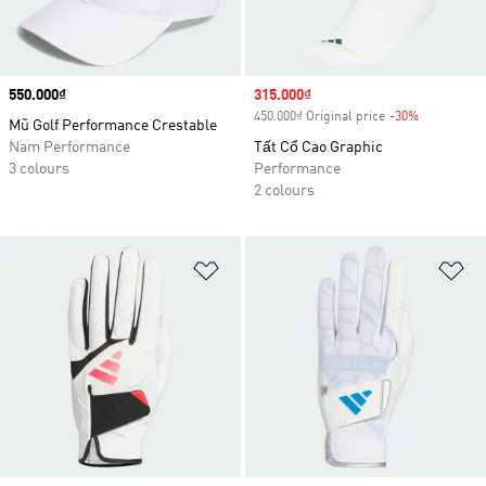
Price
550.000₫
Sale price
315.000₫
450.000₫ Original price
-30%
Discount
Mũ Golf Performance Crestable
Nam Performance
Tất Cổ Cao Graphic
3 colours
Performance
2 colours
Add to Wishlist
Ad