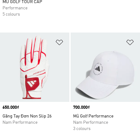
MŨ GOLF TOUR CAP
Performance
5 colours
Add to Wishlist
Ad
Price
650.000₫
Price
700.000₫
Găng Tay Đơn Non Slip 26
Mũ Golf Performance
Nam Performance
Nam Performance
3 colours