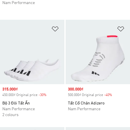
Nam Performance
Add to Wishlist
Ad
Sale price
315.000₫
Sale price
300.000₫
450.000₫ Original price
-30%
Discount
500.000₫ Original price
-40%
Discount
Bộ 3 Đôi Tất Ẩn
Tất Cổ Chân Adizero
Nam Performance
Nam Performance
2 colours