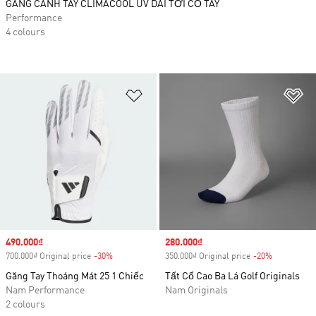
GĂNG CÁNH TAY CLIMACOOL UV DÀI TỚI CỔ TAY
Performance
4 colours
Add to Wishlist
Ad
Sale price
490.000₫
Sale price
280.000₫
700.000₫ Original price
-30%
Discount
350.000₫ Original price
-20%
Discount
Găng Tay Thoáng Mát 25 1 Chiếc
Tất Cổ Cao Ba Lá Golf Originals
Nam Performance
Nam Originals
2 colours