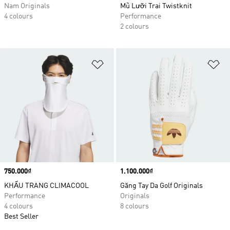
Nam Originals
Mũ Lưỡi Trai Twistknit
4 colours
Performance
2 colours
Add to Wishlist
Ad
Price
750.000₫
Price
1.100.000₫
KHẨU TRANG CLIMACOOL
Găng Tay Da Golf Originals
Performance
Originals
4 colours
8 colours
Best Seller