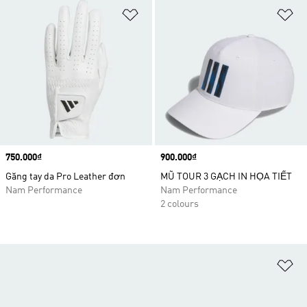
Add to Wishlist
Ad
Price
750.000₫
Price
900.000₫
Găng tay da Pro Leather đơn
MŨ TOUR 3 GẠCH IN HỌA TIẾT
Nam Performance
Nam Performance
2 colours
Ad