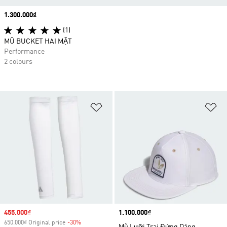
Price
1.300.000₫
(1)
MŨ BUCKET HAI MẶT
Performance
2 colours
Add to Wishlist
Ad
Sale price
455.000₫
Price
1.100.000₫
650.000₫ Original price
-30%
Discount