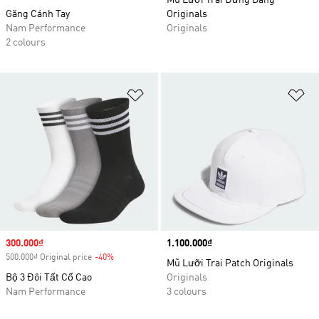
Mũ Lưỡi Trai Đứng Dáng
Găng Cánh Tay
Originals
Nam Performance
Originals
2 colours
Add to Wishlist
Ad
Sale price
300.000₫
Price
1.100.000₫
500.000₫ Original price
-40%
Discount
Mũ Lưỡi Trai Patch Originals
Bộ 3 Đôi Tất Cổ Cao
Originals
Nam Performance
3 colours