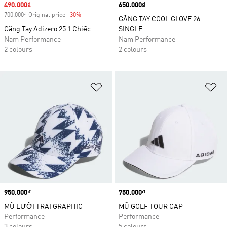
Sale price
490.000₫
Price
650.000₫
700.000₫ Original price
-30%
Discount
GĂNG TAY COOL GLOVE 26
Găng Tay Adizero 25 1 Chiếc
SINGLE
Nam Performance
Nam Performance
2 colours
2 colours
Add to Wishlist
Ad
Price
950.000₫
Price
750.000₫
MŨ LƯỠI TRAI GRAPHIC
MŨ GOLF TOUR CAP
Performance
Performance