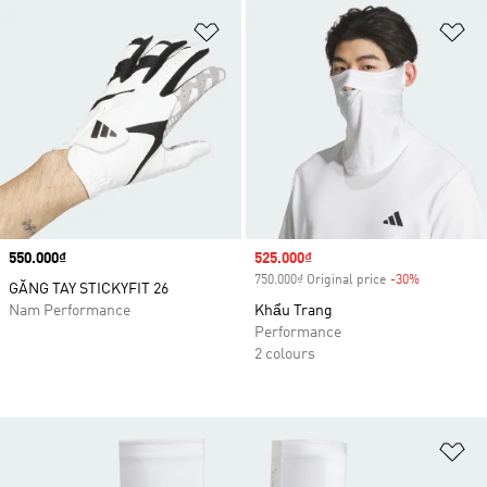
Add to Wishlist
Ad
Price
550.000₫
Sale price
525.000₫
750.000₫ Original price
-30%
Discount
GĂNG TAY STICKYFIT 26
Nam Performance
Khẩu Trang
Performance
2 colours
Ad