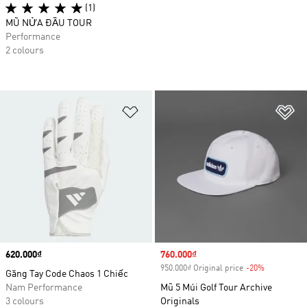
(1)
MŨ NỬA ĐẦU TOUR
Performance
2 colours
Add to Wishlist
Ad
Price
620.000₫
Sale price
760.000₫
950.000₫ Original price
-20%
Discount
Găng Tay Code Chaos 1 Chiếc
Nam Performance
Mũ 5 Múi Golf Tour Archive
3 colours
Originals