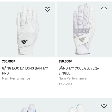
Add to Wishlist
Ad
Price
700.000₫
Price
650.000₫
GĂNG BỌC DA LÒNG BÀN TAY
GĂNG TAY COOL GLOVE 26
PRO
SINGLE
Nam Performance
Nam Performance
2 colours
Ad