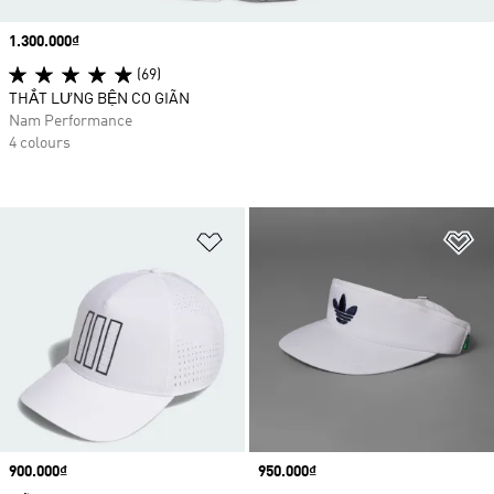
Price
1.300.000₫
(69)
THẮT LƯNG BỆN CO GIÃN
Nam Performance
4 colours
Add to Wishlist
Ad
Price
900.000₫
Price
950.000₫