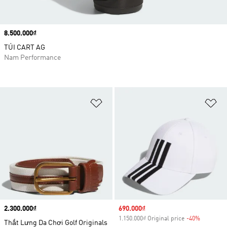
Price
8.500.000₫
TÚI CART AG
Nam Performance
Add to Wishlist
Ad
Price
2.300.000₫
Sale price
690.000₫
1.150.000₫ Original price
-40%
Discount
Thắt Lưng Da Chơi Golf Originals