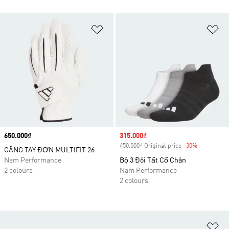
Add to Wishlist
Ad
Price
650.000₫
Sale price
315.000₫
450.000₫ Original price
-30%
Discount
GĂNG TAY ĐƠN MULTIFIT 26
Nam Performance
Bộ 3 Đôi Tất Cổ Chân
2 colours
Nam Performance
2 colours
Ad