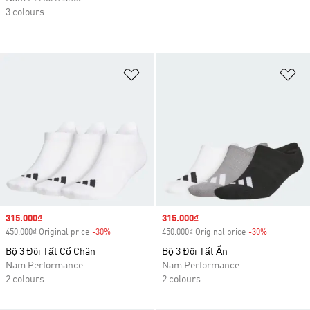
3 colours
Add to Wishlist
Ad
Sale price
315.000₫
Sale price
315.000₫
450.000₫ Original price
-30%
Discount
450.000₫ Original price
-30%
Discount
Bộ 3 Đôi Tất Cổ Chân
Bộ 3 Đôi Tất Ẩn
Nam Performance
Nam Performance
2 colours
2 colours