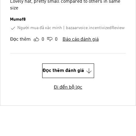
Lovely hat, pretty small compared to others in same
size
Mumof8
Người mua đã xác minh
bazaarvoice.incentivizedReview
Đọc thêm
0
0
Báo cáo đánh giá
Đọc thêm đánh giá
Đi đến bộ lọc