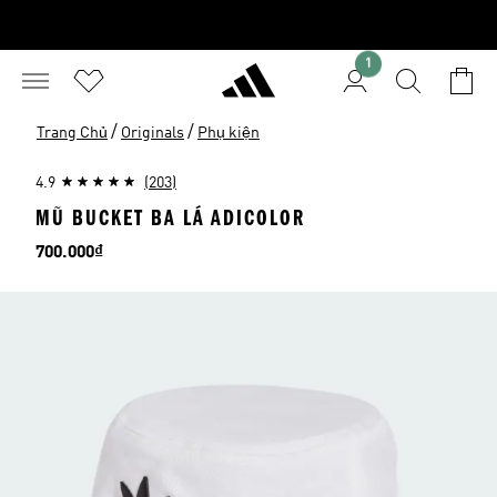
1
/
/
Trang Chủ
Originals
Phụ kiện
4.9
(203)
MŨ BUCKET BA LÁ ADICOLOR
Giá
700.000₫