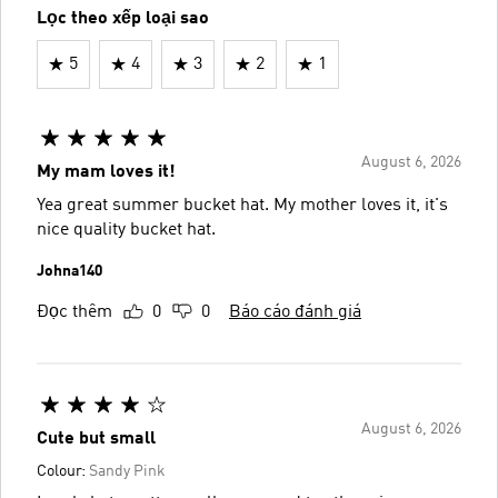
Lọc theo xếp loại sao
5
4
3
2
1
August 6, 2026
My mam loves it!
Yea great summer bucket hat. My mother loves it, it's
nice quality bucket hat.
Johna140
Đọc thêm
0
0
Báo cáo đánh giá
August 6, 2026
Cute but small
Colour:
Sandy Pink