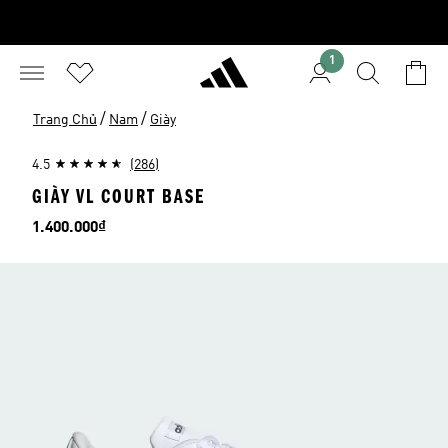
1
/
/
Trang Chủ
Nam
Giày
4.5
(286)
GIÀY VL COURT BASE
Giá
1.400.000₫