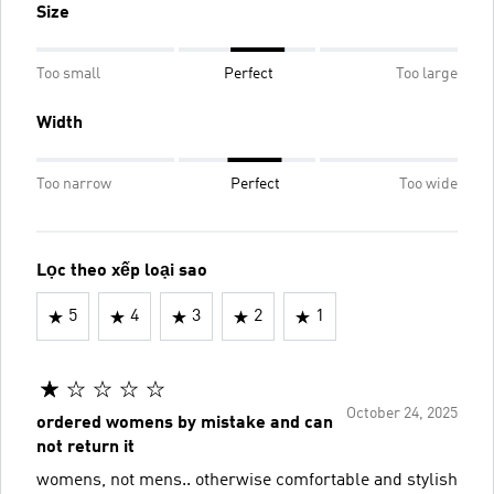
Size
Too small
Perfect
Too large
Width
Too narrow
Perfect
Too wide
Lọc theo xếp loại sao
5
4
3
2
1
October 24, 2025
ordered womens by mistake and can
not return it
womens, not mens.. otherwise comfortable and stylish