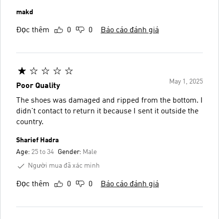
makd
Đọc thêm
0
0
Báo cáo đánh giá
May 1, 2025
Poor Quality
The shoes was damaged and ripped from the bottom. I
didn't contact to return it because I sent it outside the
country.
Sharief Hadra
Age:
25 to 34
Gender:
Male
Người mua đã xác minh
Đọc thêm
0
0
Báo cáo đánh giá