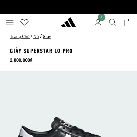
1
/
/
Trang Chủ
Nữ
Giày
GIÀY SUPERSTAR LO PRO
Giá
2.800.000₫