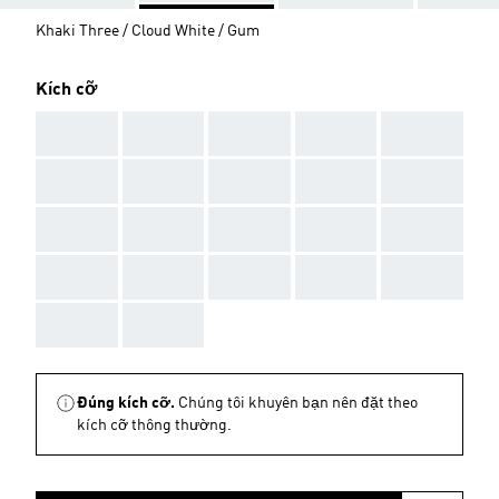
Khaki Three / Cloud White / Gum
Kích cỡ
AAA
AAA
AAA
AAA
AAA
AAA
AAA
AAA
AAA
AAA
AAA
AAA
AAA
AAA
AAA
AAA
AAA
AAA
AAA
AAA
AAA
AAA
Đúng kích cỡ.
Chúng tôi khuyên bạn nên đặt theo
kích cỡ thông thường.