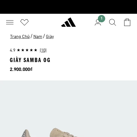
1
/
/
Trang Chủ
Nam
Giày
4.9
(10)
GIÀY SAMBA OG
Giá
2.900.000₫