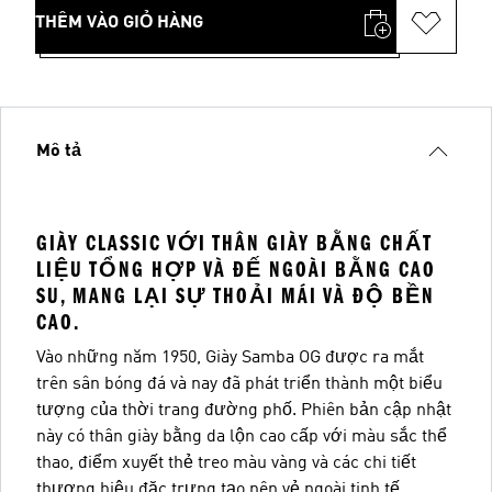
THÊM VÀO GIỎ HÀNG
Mô tả
GIÀY CLASSIC VỚI THÂN GIÀY BẰNG CHẤT
LIỆU TỔNG HỢP VÀ ĐẾ NGOÀI BẰNG CAO
SU, MANG LẠI SỰ THOẢI MÁI VÀ ĐỘ BỀN
CAO.
Vào những năm 1950, Giày Samba OG được ra mắt
trên sân bóng đá và nay đã phát triển thành một biểu
tượng của thời trang đường phố. Phiên bản cập nhật
này có thân giày bằng da lộn cao cấp với màu sắc thể
thao, điểm xuyết thẻ treo màu vàng và các chi tiết
thương hiệu đặc trưng tạo nên vẻ ngoài tinh tế.