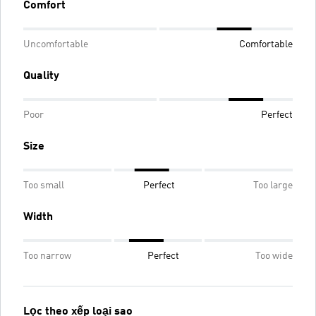
Comfort
Uncomfortable
Comfortable
Quality
Poor
Perfect
Size
Too small
Perfect
Too large
Width
Too narrow
Perfect
Too wide
Lọc theo xếp loại sao