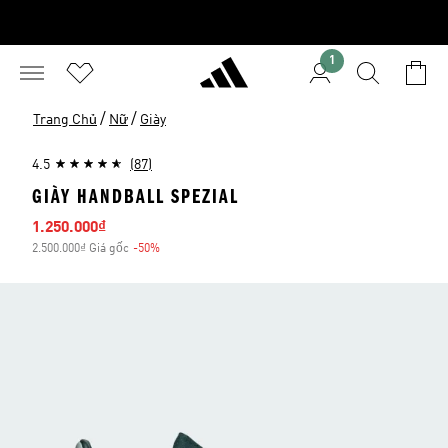
1
/
/
Trang Chủ
Nữ
Giày
4.5
(87)
GIÀY HANDBALL SPEZIAL
Giá bán
1.250.000₫
2.500.000₫ Giá gốc
-50%
Giảm giá