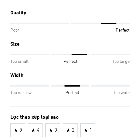
Quality
Poor
Perfect
Size
Too small
Perfect
Too large
Width
Too narrow
Perfect
Too wide
Lọc theo xếp loại sao
5
4
3
2
1