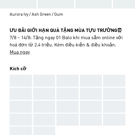
Aurora Ivy / Ash Green / Gum
ƯU ĐÃI GIỚI HẠN QUÀ TẶNG MÙA TỰU TRƯỜNG⏰
7/8 – 14/8: Tặng ngay 01 Balo khi mua sắm online với
hoá đơn từ 2.4 triệu. Kèm điều kiện & điều khoản.
Mua ngay
Kích cỡ
AAA
AAA
AAA
AAA
AAA
AAA
AAA
AAA
AAA
AAA
AAA
AAA
AAA
AAA
AAA
AAA
AAA
AAA
AAA
AAA
AAA
AAA