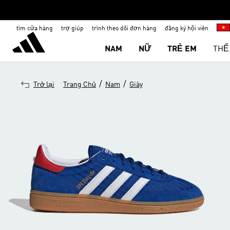
tìm cửa hàng
trợ giúp
trình theo dõi đơn hàng
đăng ký hội viên
NAM
NỮ
TRẺ EM
THỂ
/
/
Trở lại
Trang Chủ
Nam
Giày