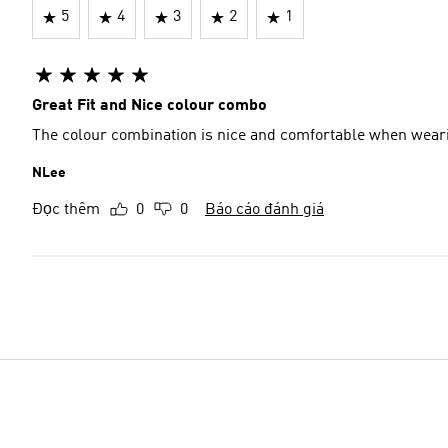
5
4
3
2
1
Great Fit and Nice colour combo
The colour combination is nice and comfortable when wear
NLee
Đọc thêm
0
0
Báo cáo đánh giá