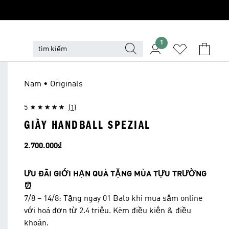
1
Nam • Originals
5
(1)
GIÀY HANDBALL SPEZIAL
Giá
2.700.000₫
ƯU ĐÃI GIỚI HẠN QUÀ TẶNG MÙA TỰU TRƯỜNG
⏰
7/8 – 14/8: Tặng ngay 01 Balo khi mua sắm online
với hoá đơn từ 2.4 triệu. Kèm điều kiện & điều
khoản.