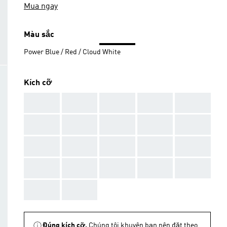
Mua ngay
Màu sắc
Power Blue / Red / Cloud White
Kích cỡ
AAA
AAA
AAA
AAA
AAA
AAA
AAA
AAA
AAA
AAA
AAA
AAA
AAA
AAA
AAA
AAA
AAA
AAA
AAA
AAA
AAA
AAA
Đúng kích cỡ.
Chúng tôi khuyên bạn nên đặt theo