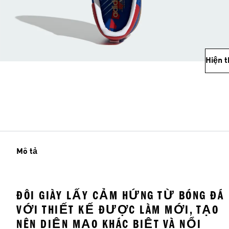
Hiện 
Mô tả
ĐÔI GIÀY LẤY CẢM HỨNG TỪ BÓNG ĐÁ
VỚI THIẾT KẾ ĐƯỢC LÀM MỚI, TẠO
NÊN DIỆN MẠO KHÁC BIỆT VÀ NỔI