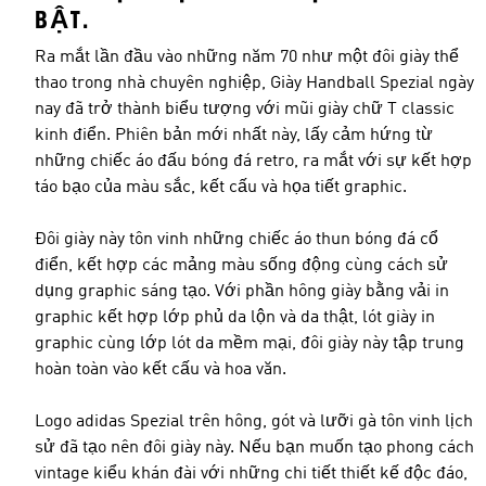
BẬT.
Ra mắt lần đầu vào những năm 70 như một đôi giày thể
thao trong nhà chuyên nghiệp, Giày Handball Spezial ngày
nay đã trở thành biểu tượng với mũi giày chữ T classic
kinh điển. Phiên bản mới nhất này, lấy cảm hứng từ
những chiếc áo đấu bóng đá retro, ra mắt với sự kết hợp
táo bạo của màu sắc, kết cấu và họa tiết graphic.
Đôi giày này tôn vinh những chiếc áo thun bóng đá cổ
điển, kết hợp các mảng màu sống động cùng cách sử
dụng graphic sáng tạo. Với phần hông giày bằng vải in
graphic kết hợp lớp phủ da lộn và da thật, lót giày in
graphic cùng lớp lót da mềm mại, đôi giày này tập trung
hoàn toàn vào kết cấu và hoa văn.
Logo adidas Spezial trên hông, gót và lưỡi gà tôn vinh lịch
sử đã tạo nên đôi giày này. Nếu bạn muốn tạo phong cách
vintage kiểu khán đài với những chi tiết thiết kế độc đáo,