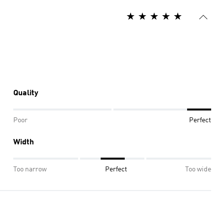
Quality
Poor
Perfect
Width
Too narrow
Perfect
Too wide