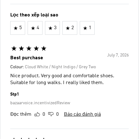
Lọc theo xếp loại sao
5
4
3
2
1
July 7, 2026
Best purchase
Colour:
Cloud White / Night Indigo / Grey Two
Nice product. Very good and comfortable shoes.
Suitable for long walks. I really liked them.
Stp1
bazaarvoice.incentivizedReview
Đọc thêm
0
0
Báo cáo đánh giá