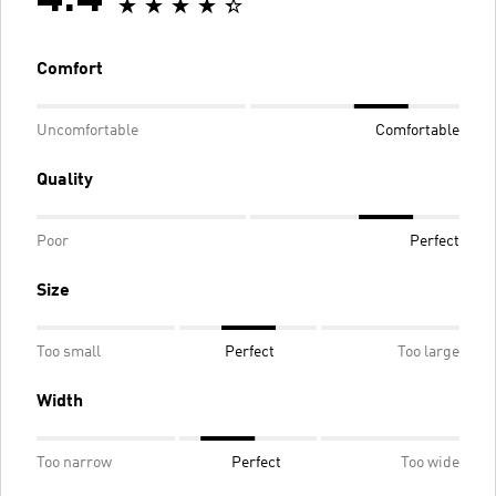
4.4
Comfort
Uncomfortable
Comfortable
Quality
Poor
Perfect
Size
Too small
Perfect
Too large
Width
Too narrow
Perfect
Too wide