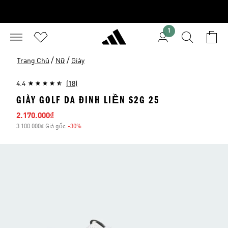
1
/
/
Trang Chủ
Nữ
Giày
4.4
(18)
GIÀY GOLF DA ĐINH LIỀN S2G 25
Giá bán
2.170.000₫
3.100.000₫ Giá gốc
-30%
Giảm giá