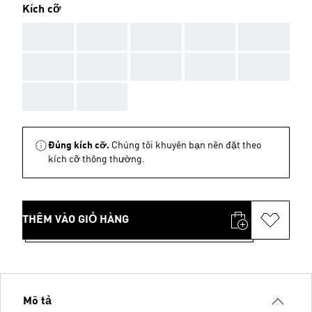
Kích cỡ
AAA
AAA
AAA
AAA
AAA
AAA
AAA
AAA
AAA
AAA
AAA
AAA
Đúng kích cỡ.
Chúng tôi khuyên bạn nên đặt theo
kích cỡ thông thường.
THÊM VÀO GIỎ HÀNG
Mô tả