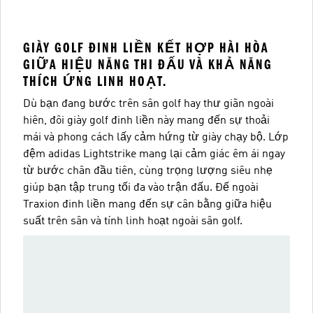
GIÀY GOLF ĐINH LIỀN KẾT HỢP HÀI HÒA
GIỮA HIỆU NĂNG THI ĐẤU VÀ KHẢ NĂNG
THÍCH ỨNG LINH HOẠT.
Dù bạn đang bước trên sân golf hay thư giãn ngoài
hiên, đôi giày golf đinh liền này mang đến sự thoải
mái và phong cách lấy cảm hứng từ giày chạy bộ. Lớp
đệm adidas Lightstrike mang lại cảm giác êm ái ngay
từ bước chân đầu tiên, cùng trọng lượng siêu nhẹ
giúp bạn tập trung tối đa vào trận đấu. Đế ngoài
Traxion đinh liền mang đến sự cân bằng giữa hiệu
suất trên sân và tính linh hoạt ngoài sân golf.