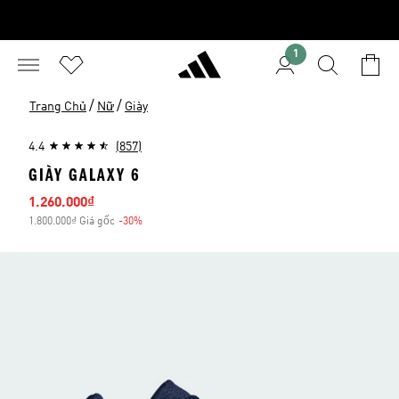
1
/
/
Trang Chủ
Nữ
Giày
4.4
(857)
GIÀY GALAXY 6
Giá bán
1.260.000₫
1.800.000₫ Giá gốc
-30%
Giảm giá