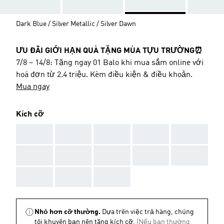
Dark Blue / Silver Metallic / Silver Dawn
ƯU ĐÃI GIỚI HẠN QUÀ TẶNG MÙA TỰU TRƯỜNG⏰
7/8 – 14/8: Tặng ngay 01 Balo khi mua sắm online với
hoá đơn từ 2.4 triệu. Kèm điều kiện & điều khoản.
Mua ngay
Kích cỡ
AAA
AAA
AAA
AAA
AAA
AAA
AAA
AAA
AAA
AAA
AAA
AAA
AAA
Nhỏ hơn cỡ thường.
Dựa trên việc trả hàng, chúng
tôi khuyên bạn nên tăng kích cỡ.
(Nếu bạn thường