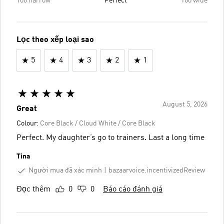
Too narrow
Perfect
Too wide
Lọc theo xếp loại sao
5
4
3
2
1
August 5, 2026
Great
Colour:
Core Black / Cloud White / Core Black
Perfect. My daughter’s go to trainers. Last a long time
Tina
Người mua đã xác minh
bazaarvoice.incentivizedReview
Đọc thêm
0
0
Báo cáo đánh giá