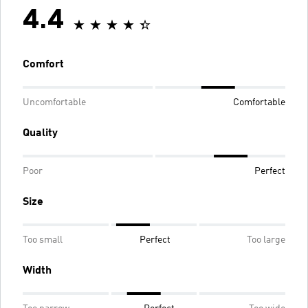
4.4
Comfort
Uncomfortable
Comfortable
Quality
Poor
Perfect
Size
Too small
Perfect
Too large
Width