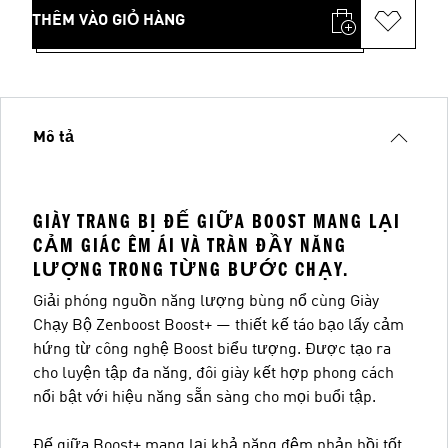
THÊM VÀO GIỎ HÀNG
Mô tả
GIÀY TRANG BỊ ĐẾ GIỮA BOOST MANG LẠI
CẢM GIÁC ÊM ÁI VÀ TRÀN ĐẦY NĂNG
LƯỢNG TRONG TỪNG BƯỚC CHẠY.
Giải phóng nguồn năng lượng bùng nổ cùng Giày
Chạy Bộ Zenboost Boost+ — thiết kế táo bạo lấy cảm
hứng từ công nghệ Boost biểu tượng. Được tạo ra
cho luyện tập đa năng, đôi giày kết hợp phong cách
nổi bật với hiệu năng sẵn sàng cho mọi buổi tập.
Đế giữa Boost+ mang lại khả năng đệm phản hồi tốt