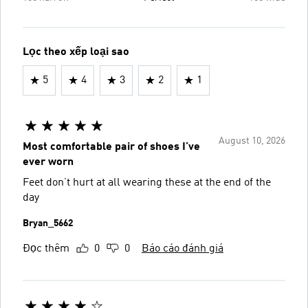
Lọc theo xếp loại sao
5
4
3
2
1
August 10, 2026
Most comfortable pair of shoes I’ve
ever worn
Feet don’t hurt at all wearing these at the end of the
day
Bryan_5662
Đọc thêm
0
0
Báo cáo đánh giá