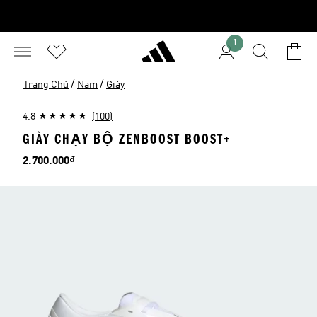
1
/
/
Trang Chủ
Nam
Giày
4.8
(100)
GIÀY CHẠY BỘ ZENBOOST BOOST+
Giá
2.700.000₫