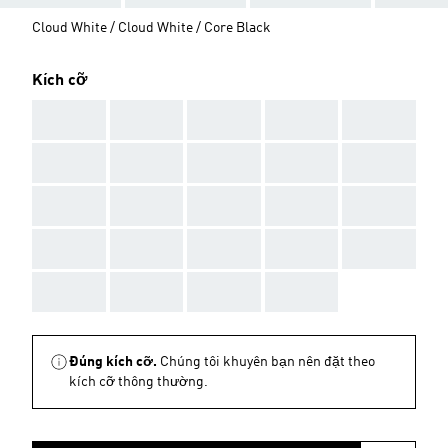
Cloud White / Cloud White / Core Black
Kích cỡ
AAA
AAA
AAA
AAA
AAA
AAA
AAA
AAA
AAA
AAA
AAA
AAA
AAA
AAA
AAA
AAA
AAA
AAA
AAA
AAA
AAA
AAA
AAA
AAA
Đúng kích cỡ.
Chúng tôi khuyên bạn nên đặt theo
kích cỡ thông thường.