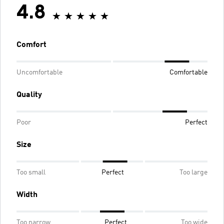
4.8
Comfort
Uncomfortable
Comfortable
Quality
Poor
Perfect
Size
Too small
Perfect
Too large
Width
Too narrow
Perfect
Too wide