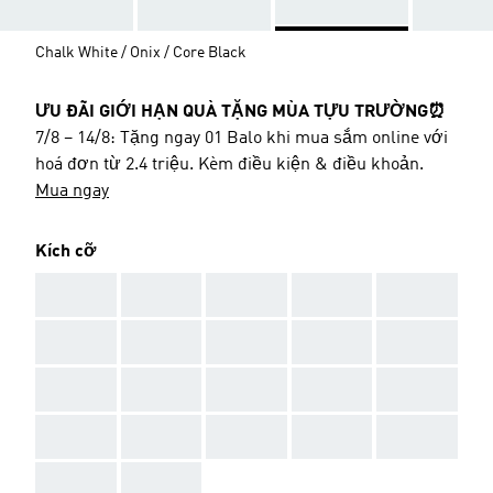
Chalk White / Onix / Core Black
ƯU ĐÃI GIỚI HẠN QUÀ TẶNG MÙA TỰU TRƯỜNG⏰
7/8 – 14/8: Tặng ngay 01 Balo khi mua sắm online với
hoá đơn từ 2.4 triệu. Kèm điều kiện & điều khoản.
Mua ngay
Kích cỡ
AAA
AAA
AAA
AAA
AAA
AAA
AAA
AAA
AAA
AAA
AAA
AAA
AAA
AAA
AAA
AAA
AAA
AAA
AAA
AAA
AAA
AAA