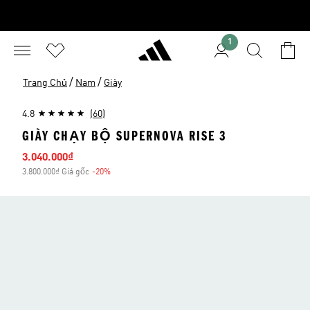
1
/
/
Trang Chủ
Nam
Giày
4.8
(60)
GIÀY CHẠY BỘ SUPERNOVA RISE 3
Giá bán
3.040.000₫
3.800.000₫ Giá gốc
-20%
Giảm giá