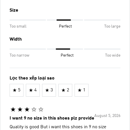
Size
Too small
Perfect
Too large
Width
Too narrow
Perfect
Too wide
Lọc theo xếp loại sao
5
4
3
2
1
August 5, 2026
I want 9 no size in this shoes plz provide
Quality is good But i want this shoes in 9 no size