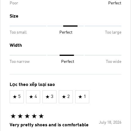
Poor
Perfect
Size
Too small
Perfect
Too large
Width
Too narrow
Perfect
Too wide
Lọc theo xếp loại sao
5
4
3
2
1
July 18, 2026
Very pretty shoes and is comfortable