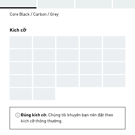
Core Black / Carbon / Grey
Kích cỡ
AAA
AAA
AAA
AAA
AAA
AAA
AAA
AAA
AAA
AAA
AAA
AAA
AAA
AAA
AAA
AAA
AAA
AAA
AAA
AAA
AAA
AAA
Đúng kích cỡ.
Chúng tôi khuyên bạn nên đặt theo
kích cỡ thông thường.