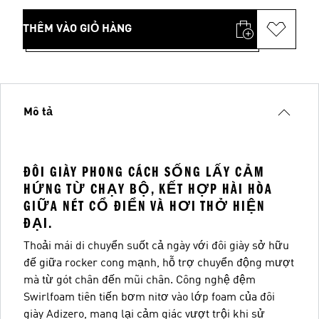
THÊM VÀO GIỎ HÀNG
Mô tả
ĐÔI GIÀY PHONG CÁCH SỐNG LẤY CẢM
HỨNG TỪ CHẠY BỘ, KẾT HỢP HÀI HÒA
GIỮA NÉT CỔ ĐIỂN VÀ HƠI THỞ HIỆN
ĐẠI.
Thoải mái di chuyển suốt cả ngày với đôi giày sở hữu
đế giữa rocker cong mạnh, hỗ trợ chuyển động mượt
mà từ gót chân đến mũi chân. Công nghệ đệm
Swirlfoam tiên tiến bơm nitơ vào lớp foam của đôi
giày Adizero, mang lại cảm giác vượt trội khi sử