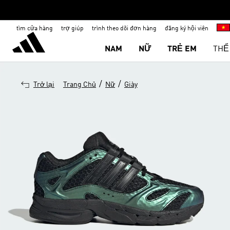
tìm cửa hàng
trợ giúp
trình theo dõi đơn hàng
đăng ký hội viên
NAM
NỮ
TRẺ EM
THỂ
/
/
Trở lại
Trang Chủ
Nữ
Giày