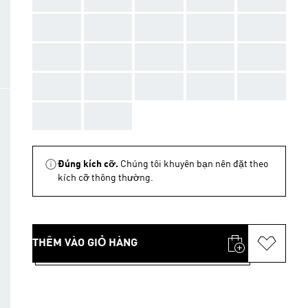
AAA
AAA
AAA
AAA
AAA
AAA
AAA
AAA
AAA
AAA
AAA
AAA
AAA
AAA
AAA
AAA
AAA
Đúng kích cỡ.
Chúng tôi khuyên bạn nên đặt theo
kích cỡ thông thường.
THÊM VÀO GIỎ HÀNG