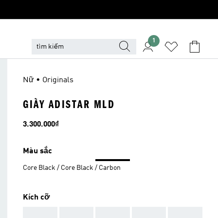
1
Nữ • Originals
GIÀY ADISTAR MLD
Giá
3.300.000₫
Màu sắc
Core Black / Core Black / Carbon
Kích cỡ
AAA
AAA
AAA
AAA
AAA