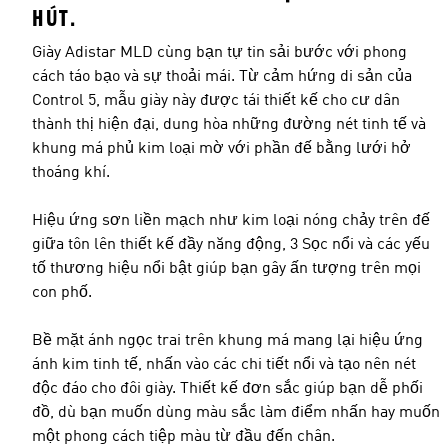
HÚT.
Giày Adistar MLD cùng bạn tự tin sải bước với phong
cách táo bạo và sự thoải mái. Từ cảm hứng di sản của
Control 5, mẫu giày này được tái thiết kế cho cư dân
thành thị hiện đại, dung hòa những đường nét tinh tế và
khung má phủ kim loại mờ với phần đế bằng lưới hở
thoáng khí.
Hiệu ứng sơn liền mạch như kim loại nóng chảy trên đế
giữa tôn lên thiết kế đầy năng động, 3 Sọc nổi và các yếu
tố thương hiệu nổi bật giúp bạn gây ấn tượng trên mọi
con phố.
Bề mặt ánh ngọc trai trên khung má mang lại hiệu ứng
ánh kim tinh tế, nhấn vào các chi tiết nổi và tạo nên nét
độc đáo cho đôi giày. Thiết kế đơn sắc giúp bạn dễ phối
đồ, dù bạn muốn dùng màu sắc làm điểm nhấn hay muốn
một phong cách tiệp màu từ đầu đến chân.